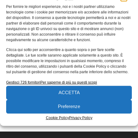
Per fornire le migliori esperienze, noi e i nostri partner utilizziamo
Fernando Colás nominato CEO
tecnologie come i cookie per memorizzare e/o accedere alle informazioni
dall’IAB di Omron
del dispositivo. Il consenso a queste tecnologie permetterà a noi e ai nostri
partner di elaborare dati personali come il comportamento durante la
Omron ha annunciato che Fernando Colás è stato
navigazione o gli ID univoci su questo sito e di mostrare annunci (non)
nominato Chief Executive Officer (CEO) dell’Industrial
personalizzati. Non acconsentire o ritirare il consenso può influire
Automation Business (IAB) nell’area EMEA.
negativamente su alcune caratteristiche e funzioni.
Redazione
21/03/2022
Clicca qui sotto per acconsentire a quanto sopra o per fare scelte
dettagliate. Le tue scelte saranno applicate solamente a questo sito. È
EDICOLA WEB
possibile modificare le impostazioni in qualsiasi momento, compreso il
ritiro del consenso, utilizzando i pulsanti della Cookie Policy o cliccando
sul pulsante di gestione del consenso nella parte inferiore dello schermo.
Gestisci 726 fornitori
Per saperne di più su questi scopi
ACCETTA
Preferenze
ISCRIVITI ALLA NEWSLETTER
Cookie Policy
Privacy Policy