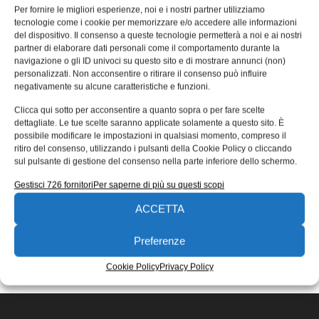
problema, con le giacche
Per fornire le migliori esperienze, noi e i nostri partner utilizziamo
tecnologie come i cookie per memorizzare e/o accedere alle informazioni
antintemperie
del dispositivo. Il consenso a queste tecnologie permetterà a noi e ai nostri
partner di elaborare dati personali come il comportamento durante la
Sono adatte all’autunno le giacche outdoor proposte da
navigazione o gli ID univoci su questo sito e di mostrare annunci (non)
Mewa, studiate per proteggere dal vento e dalle
personalizzati. Non acconsentire o ritirare il consenso può influire
intemperie. L’assortimento disponibile nella
negativamente su alcune caratteristiche e funzioni.
Redazione
11/10/2017
Clicca qui sotto per acconsentire a quanto sopra o per fare scelte
EDICOLA WEB
dettagliate. Le tue scelte saranno applicate solamente a questo sito. È
possibile modificare le impostazioni in qualsiasi momento, compreso il
ritiro del consenso, utilizzando i pulsanti della Cookie Policy o cliccando
sul pulsante di gestione del consenso nella parte inferiore dello schermo.
Gestisci 726 fornitori
Per saperne di più su questi scopi
ACCETTA
ISCRIVITI ALLA NEWSLETTER
Preferenze
Cookie Policy
Privacy Policy