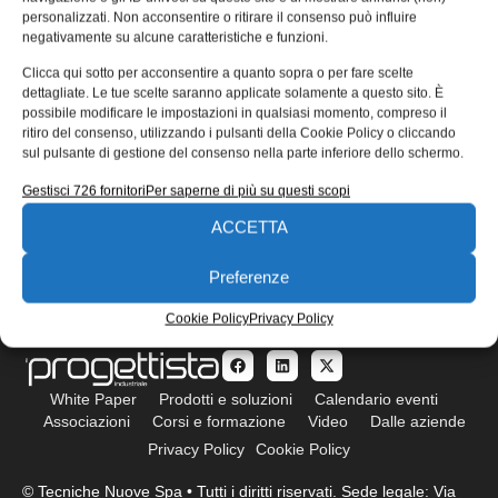
personalizzati. Non acconsentire o ritirare il consenso può influire
negativamente su alcune caratteristiche e funzioni.
Clicca qui sotto per acconsentire a quanto sopra o per fare scelte
dettagliate. Le tue scelte saranno applicate solamente a questo sito. È
possibile modificare le impostazioni in qualsiasi momento, compreso il
ritiro del consenso, utilizzando i pulsanti della Cookie Policy o cliccando
sul pulsante di gestione del consenso nella parte inferiore dello schermo.
ISCRIVITI ALLA NEWSLETTER
Gestisci 726 fornitori
Per saperne di più su questi scopi
ACCETTA
Preferenze
Cookie Policy
Privacy Policy
White Paper
Prodotti e soluzioni
Calendario eventi
Associazioni
Corsi e formazione
Video
Dalle aziende
Privacy Policy
Cookie Policy
© Tecniche Nuove Spa • Tutti i diritti riservati. Sede legale: Via