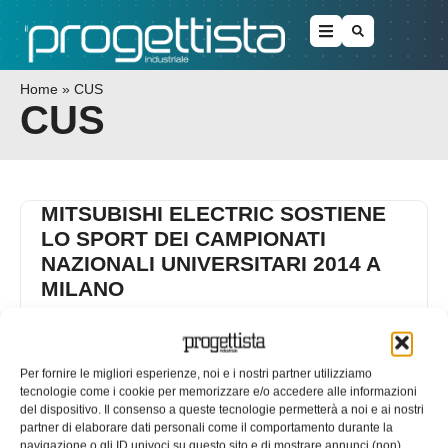
Home
»
CUS
CUS
MITSUBISHI ELECTRIC SOSTIENE
LO SPORT DEI CAMPIONATI
NAZIONALI UNIVERSITARI 2014 A
MILANO
In occasione della sessantottesima edizione dei
Campionati Nazionali Universitari, Mitsubishi Electric
conferma anche quest’anno la propria partnership con il
Per fornire le migliori esperienze, noi e i nostri partner utilizziamo
CUS
tecnologie come i cookie per memorizzare e/o accedere alle informazioni
del dispositivo. Il consenso a queste tecnologie permetterà a noi e ai nostri
26/05/2014
partner di elaborare dati personali come il comportamento durante la
EDICOLA WEB
navigazione o gli ID univoci su questo sito e di mostrare annunci (non)