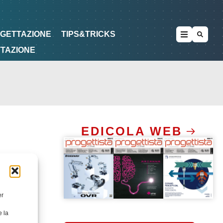
METODOLOGIE
DI PROGETTAZIONE
OGETTAZIONE
TIPS&TRICKS
TTAZIONE
EDICOLA WEB
er
e la