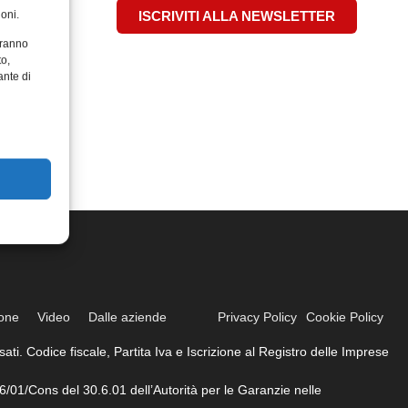
oni.
ISCRIVITI ALLA NEWSLETTER
aranno
to,
ante di
ione
Video
Dalle aziende
Privacy Policy
Cookie Policy
ati. Codice fiscale, Partita Iva e Iscrizione al Registro delle Imprese
6/01/Cons del 30.6.01 dell’Autorità per le Garanzie nelle