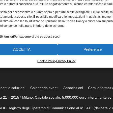
re o ritirare il consenso può influire negativamente su alcune caratteristiche e funzi
 sotto per acconsentire a quanto sopra o per fare scelte dettagliate. Le tue scelte s
solamente a questo sito. È possibile modificare le impostazioni in qualsiasi momen
l ritiro del consenso, utilizzando i pulsanti della Cookie Policy o cliccando sul puls
el consenso nella parte inferiore dello schermo.
6 fornitori
Per saperne di più su questi scopi
ACCETTA
Preferenze
Cookie Policy
Privacy Policy
dotti e soluzioni
Calendario eventi
Associazioni
Corsi e formaz
trea 21 – 20157 Milano. Capitale sociale: 5.000.000 euro interamente vers
l ROC Registro degli Operatori di Comunicazione al n° 6419 (delibera 23