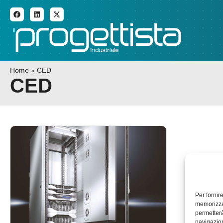
ADDITIVE MANUFACTURI
Home
»
CED
CED
Per fornir
memorizzar
permetterà
navigazion