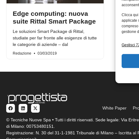
acconsenti
Edge computing: nuova
Clicca qui
suite Rittal Smart Package
applicate 
compreso i
Le soluzioni Smart Package di Rittal,
gestione d
studiate per far fronte alle esigenze di tutte
le categorie di aziende – dal
Gestisci 72
Redazione
03/03/2019
White Paper
Pro
© Tecniche Nuove Spa • Tutti i diritti riservati. Sede legale: Via Eri
di Milano: 00753480151.
Registrazione: N. 30 del 31-1-1981 Tribunale di Milano – Iscritta a