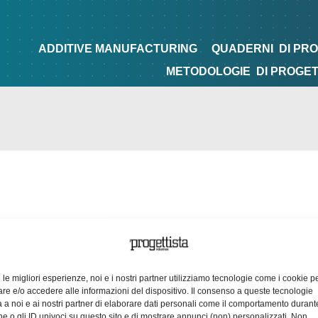
NG
QUADERNI
DI PROGETTAZIONE
TIPS&TRICKS
ADDITIVE MANUFACTURING
QUADERNI
DI PR
METODOLOGIE
DI PROGE
e le migliori esperienze, noi e i nostri partner utilizziamo tecnologie come i cookie p
e e/o accedere alle informazioni del dispositivo. Il consenso a queste tecnologie
 a noi e ai nostri partner di elaborare dati personali come il comportamento durant
e o gli ID univoci su questo sito e di mostrare annunci (non) personalizzati. Non