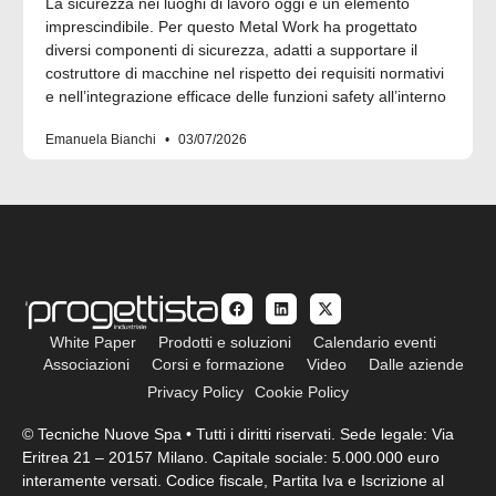
La sicurezza nei luoghi di lavoro oggi è un elemento
imprescindibile. Per questo Metal Work ha progettato
diversi componenti di sicurezza, adatti a supportare il
costruttore di macchine nel rispetto dei requisiti normativi
e nell’integrazione efficace delle funzioni safety all’interno
Emanuela Bianchi
03/07/2026
White Paper
Prodotti e soluzioni
Calendario eventi
Associazioni
Corsi e formazione
Video
Dalle aziende
Privacy Policy
Cookie Policy
© Tecniche Nuove Spa • Tutti i diritti riservati. Sede legale: Via
Eritrea 21 – 20157 Milano. Capitale sociale: 5.000.000 euro
interamente versati. Codice fiscale, Partita Iva e Iscrizione al