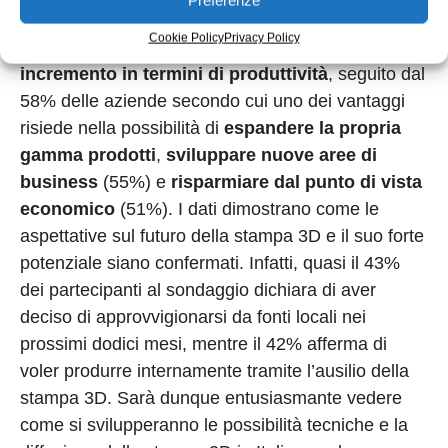
Preferenze
elektronik in merito agli effetti positivi generati dalla
Cookie Policy
Privacy Policy
stampa 3D, per il
60% vi è un notevole
incremento in termini di produttività
, seguito dal
58% delle aziende secondo cui uno dei vantaggi
risiede nella possibilità di
espandere la propria
gamma prodotti
,
sviluppare nuove aree di
business
(55%) e
risparmiare dal punto di vista
economico
(51%). I dati dimostrano come le
aspettative sul futuro della stampa 3D e il suo forte
potenziale siano confermati. Infatti, quasi il 43%
dei partecipanti al sondaggio dichiara di aver
deciso di approvvigionarsi da fonti locali nei
prossimi dodici mesi, mentre il 42% afferma di
voler produrre internamente tramite l’ausilio della
stampa 3D. Sarà dunque entusiasmante vedere
come si svilupperanno le possibilità tecniche e la