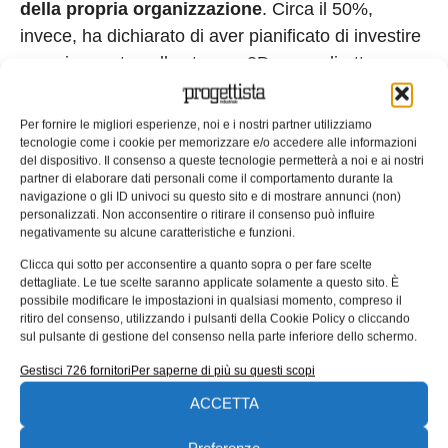
della propria organizzazione
. Circa il 50%,
invece, ha dichiarato di aver pianificato di investire
maggiormente nella stampa 3D come diretta
conseguenza della crisi da coronavirus. Molti
vedono in questa opportunità un modo per
Per fornire le migliori esperienze, noi e i nostri partner utilizziamo
compensare quanto perso a causa della crisi,
tecnologie come i cookie per memorizzare e/o accedere alle informazioni
del dispositivo. Il consenso a queste tecnologie permetterà a noi e ai nostri
facendo leva sul risparmio – in termini di denaro –
partner di elaborare dati personali come il comportamento durante la
e sulla possibilità di ampliare la propria offerta.
navigazione o gli ID univoci su questo sito e di mostrare annunci (non)
personalizzati. Non acconsentire o ritirare il consenso può influire
Sebbene ciò comporti, almeno inizialmente, un
negativamente su alcune caratteristiche e funzioni.
investimento per l’acquisto degli strumenti
Clicca qui sotto per acconsentire a quanto sopra o per fare scelte
necessari, i risparmi e la redditività che ne
dettagliate. Le tue scelte saranno applicate solamente a questo sito. È
possibile modificare le impostazioni in qualsiasi momento, compreso il
derivano restano comunque elevati. In generale,
ritiro del consenso, utilizzando i pulsanti della Cookie Policy o cliccando
quasi
il 45% degli intervistati italiani considera
sul pulsante di gestione del consenso nella parte inferiore dello schermo.
la produzione interna un modo efficace per
Gestisci 726 fornitori
Per saperne di più su questi scopi
superare i ritardi della catena di
ACCETTA
approvvigionamento
o la carenza di rifornimenti.
Secondo quanto emerso dall’analisi di reichelt