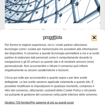
UNI EN 1090: il punto di contatto tra
progettazione ed esecuzione
Molte non conformità nascono da informazioni incomplete
Per fornire le migliori esperienze, noi e i nostri partner utilizziamo
o ambigue negli elaborati progettuali. nella seconda parte
tecnologie come i cookie per memorizzare e/o accedere alle informazioni
del dispositivo. Il consenso a queste tecnologie permetterà a noi e ai nostri
dell’approfondimento inaugurato un mese fa ci
partner di elaborare dati personali come il comportamento durante la
concentriamo su un’analisi delle responsabilità tecniche
navigazione o gli ID univoci su questo sito e di mostrare annunci (non)
che collegano progettista, officina e coordinatore di
personalizzati. Non acconsentire o ritirare il consenso può influire
saldatura. Una quota rilevante delle non
negativamente su alcune caratteristiche e funzioni.
Clicca qui sotto per acconsentire a quanto sopra o per fare scelte
Emanuela Bianchi
24/07/2026
dettagliate. Le tue scelte saranno applicate solamente a questo sito. È
possibile modificare le impostazioni in qualsiasi momento, compreso il
ritiro del consenso, utilizzando i pulsanti della Cookie Policy o cliccando
sul pulsante di gestione del consenso nella parte inferiore dello schermo.
CONTENUTI SPONSORIZZATI
Gestisci 726 fornitori
Per saperne di più su questi scopi