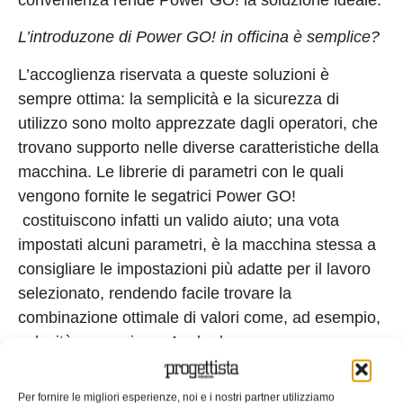
L’introduzone di Power GO! in officina è semplice?
L’accoglienza riservata a queste soluzioni è
sempre ottima: la semplicità e la sicurezza di
utilizzo sono molto apprezzate dagli operatori, che
trovano supporto nelle diverse caratteristiche della
macchina. Le librerie di parametri con le quali
vengono fornite le segatrici Power GO!
costituiscono infatti un valido aiuto; una vota
impostati alcuni parametri, è la macchina stessa a
consigliare le impostazioni più adatte per il lavoro
selezionato, rendendo facile trovare la
combinazione ottimale di valori come, ad esempio,
velocità e pressione. Anche la
regolazione automatica della velocità è fornita
come standard per questa linea di segatrici. Le due
Per fornire le migliori esperienze, noi e i nostri partner utilizziamo