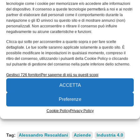
versioni – Power 290 GO! e Power 420 GO! –
tecnologie come i cookie per memorizzare e/o accedere alle informazioni
del dispositivo. Il consenso a queste tecnologie permetterà a noi e ai nostri
permettono di calibrare la soluzione a seconda del
partner di elaborare dati personali come il comportamento durante la
tornio o altro macchinario al quale la segatrice
navigazione o gli ID univoci su questo sito e di mostrare annunci (non)
personalizzati. Non acconsentire o ritirare il consenso può influire
verrà asservita, garantendo la massima efficienza
negativamente su alcune caratteristiche e funzioni.
dell’insieme.
Clicca qui sotto per acconsentire a quanto sopra o per fare scelte
dettagliate. Le tue scelte saranno applicate solamente a questo sito. È
Da 25 anni ISTech offre soluzioni standard e su
possibile modificare le impostazioni in qualsiasi momento, compreso il
misura per ogni esigenza di taglio dei metalli.
ritiro del consenso, utilizzando i pulsanti della Cookie Policy o cliccando
sul pulsante di gestione del consenso nella parte inferiore dello schermo.
Progettazione innovativa e flessibilità nella
Gestisci 726 fornitori
Per saperne di più su questi scopi
realizzazione permettono a ISTech di creare
strumenti che si integrano perfettamente nei cicli
ACCETTA
produttivi, offrendo elevate capacità meccaniche
Preferenze
di taglio e contribuendo all’automazione dei
processi.
Cookie Policy
Privacy Policy
Tag:
Alessandro Rescaldani
Aziende
Industria 4.0