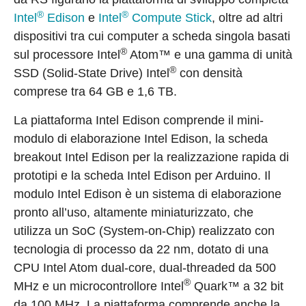
®
®
Intel
Edison
e
Intel
Compute Stick
, oltre ad altri
dispositivi tra cui computer a scheda singola basati
®
sul processore Intel
Atom™ e una gamma di unità
®
SSD (Solid-State Drive) Intel
con densità
comprese tra 64 GB e 1,6 TB.
La piattaforma Intel Edison comprende il mini-
modulo di elaborazione Intel Edison, la scheda
breakout Intel Edison per la realizzazione rapida di
prototipi e la scheda Intel Edison per Arduino. Il
modulo Intel Edison è un sistema di elaborazione
pronto all’uso, altamente miniaturizzato, che
utilizza un SoC (System-on-Chip) realizzato con
tecnologia di processo da 22 nm, dotato di una
CPU Intel Atom dual-core, dual-threaded da 500
®
MHz e un microcontrollore Intel
Quark™ a 32 bit
da 100 MHz. La piattaforma comprende anche la