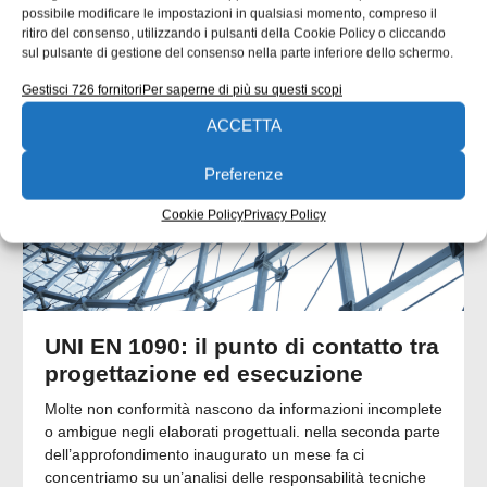
possibile modificare le impostazioni in qualsiasi momento, compreso il
ARTICOLI CORRELATI
ritiro del consenso, utilizzando i pulsanti della Cookie Policy o cliccando
sul pulsante di gestione del consenso nella parte inferiore dello schermo.
QUADERNI DI PROGETTAZIONE
Gestisci 726 fornitori
Per saperne di più su questi scopi
ACCETTA
Preferenze
Cookie Policy
Privacy Policy
UNI EN 1090: il punto di contatto tra
progettazione ed esecuzione
Molte non conformità nascono da informazioni incomplete
o ambigue negli elaborati progettuali. nella seconda parte
dell’approfondimento inaugurato un mese fa ci
concentriamo su un’analisi delle responsabilità tecniche