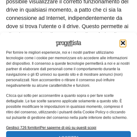
possibile visualizzare il corretto funzionamento del
drive in qualsiasi momento, a patto che ci sia la
connessione ad Internet, indipendentemente da
dove si trova l’utente o il drive. Questo permette ai
clienti e a Rockwell Automation di usufruire di tutta
una serie di strumenti che consentono di utilizzare
un numero ristretto di risorse altamente qualificate
Per fornire le migliori esperienze, noi e i nostri partner utilizziamo
tecnologie come i cookie per memorizzare e/o accedere alle informazioni
al fine di supportare un maggior numero di criticità,
del dispositivo. Il consenso a queste tecnologie permetterà a noi e ai nostri
su più ampio spettro. Disponiamo anche di
partner di elaborare dati personali come il comportamento durante la
navigazione o gli ID univoci su questo sito e di mostrare annunci (non)
un’enorme mole di dati memorizzati, che possono
personalizzati. Non acconsentire o ritirare il consenso può influire
risultare utili nel creare modelli sempre più
negativamente su alcune caratteristiche e funzioni.
performanti.”
Clicca qui sotto per acconsentire a quanto sopra o per fare scelte
dettagliate. Le tue scelte saranno applicate solamente a questo sito. È
Tag:
convertitori
gateway
Netbiter
possibile modificare le impostazioni in qualsiasi momento, compreso il
Rockwell Automation
ritiro del consenso, utilizzando i pulsanti della Cookie Policy o cliccando
sul pulsante di gestione del consenso nella parte inferiore dello schermo.
EDICOLA WEB
Gestisci 726 fornitori
Per saperne di più su questi scopi