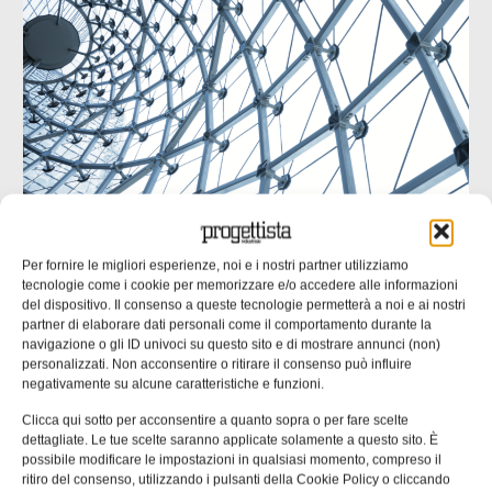
UNI EN 1090: il punto di contatto tra
Per fornire le migliori esperienze, noi e i nostri partner utilizziamo
progettazione ed esecuzione
tecnologie come i cookie per memorizzare e/o accedere alle informazioni
del dispositivo. Il consenso a queste tecnologie permetterà a noi e ai nostri
Molte non conformità nascono da informazioni incomplete
partner di elaborare dati personali come il comportamento durante la
o ambigue negli elaborati progettuali. nella seconda parte
navigazione o gli ID univoci su questo sito e di mostrare annunci (non)
dell’approfondimento inaugurato un mese fa ci
personalizzati. Non acconsentire o ritirare il consenso può influire
negativamente su alcune caratteristiche e funzioni.
concentriamo su un’analisi delle responsabilità tecniche
che collegano progettista, officina e coordinatore di
Clicca qui sotto per acconsentire a quanto sopra o per fare scelte
saldatura. Una quota rilevante delle non
dettagliate. Le tue scelte saranno applicate solamente a questo sito. È
possibile modificare le impostazioni in qualsiasi momento, compreso il
Emanuela Bianchi
24/07/2026
ritiro del consenso, utilizzando i pulsanti della Cookie Policy o cliccando