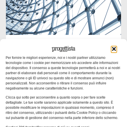
UNI EN 1090: il punto di contatto tra
progettazione ed esecuzione
Per fornire le migliori esperienze, noi e i nostri partner utilizziamo
Molte non conformità nascono da informazioni incomplete
tecnologie come i cookie per memorizzare e/o accedere alle informazioni
o ambigue negli elaborati progettuali. nella seconda parte
del dispositivo. Il consenso a queste tecnologie permetterà a noi e ai nostri
dell’approfondimento inaugurato un mese fa ci
partner di elaborare dati personali come il comportamento durante la
concentriamo su un’analisi delle responsabilità tecniche
navigazione o gli ID univoci su questo sito e di mostrare annunci (non)
personalizzati. Non acconsentire o ritirare il consenso può influire
che collegano progettista, officina e coordinatore di
negativamente su alcune caratteristiche e funzioni.
saldatura. Una quota rilevante delle non
Clicca qui sotto per acconsentire a quanto sopra o per fare scelte
Emanuela Bianchi
24/07/2026
dettagliate. Le tue scelte saranno applicate solamente a questo sito. È
possibile modificare le impostazioni in qualsiasi momento, compreso il
ritiro del consenso, utilizzando i pulsanti della Cookie Policy o cliccando
sul pulsante di gestione del consenso nella parte inferiore dello schermo.
CONTENUTI SPONSORIZZATI