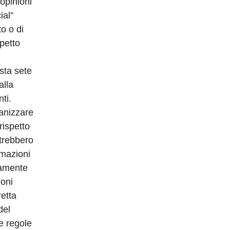
 opinioni
ial”
o o di
petto
sta sete
alla
ti.
ganizzare
rispetto
otrebbero
rmazioni
tamente
ioni
retta
del
le regole