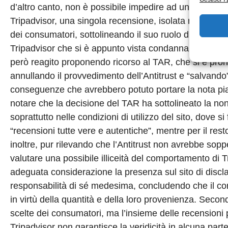
d’altro canto, non è possibile impedire ad un utente di
Tripadvisor, una singola recensione, isolata rispetto a
dei consumatori, sottolineando il suo ruolo di mero “con
Tripadvisor che si è appunto vista condannare al pag
però reagito proponendo ricorso al TAR, che si è pro
annullando il provvedimento dell’Antitrust e “salvando” 
conseguenze che avrebbero potuto portare la nota pi
notare che la decisione del TAR ha sottolineato la no
soprattutto nelle condizioni di utilizzo del sito, dove 
“recensioni tutte vere e autentiche”, mentre per il rest
inoltre, pur rilevando che l’Antitrust non avrebbe so
valutare una possibile illiceità del comportamento di T
adeguata considerazione la presenza sul sito di disclai
responsabilità di sé medesima, concludendo che il co
in virtù della quantità e della loro provenienza. Secon
scelte dei consumatori, ma l’insieme delle recensioni p
Tripadvisor non garantisce la veridicità in alcuna par