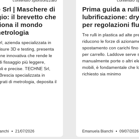
contenuto sponsorizzato
contenuto s
 Srl | Maschere di
Prima guida a rull
io: il brevetto che
lubrificazione: dry
ziona il mondo
per regolazioni fl
metrologia
Tre rulli in plastica ad alte pr
riducono le forze di azionam
, azienda specializzata in
spostamento con carichi fino
isure 3D e testing, presenta
per carrello. Laddove serve 
one innovativa che rende le
manualmente porte o altri el
 fissaggio più leggere,
mobili, è fondamentale che l
i e precise. TECHNE Srl,
richiesto sia minimo
Brescia specializzata in
grati di metrologia, deposita il
anchi
21/07/2026
Emanuela Bianchi
09/07/2026