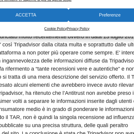
 scrivere una recensione inventata. Inoltre, sempre a dire
lle altre, non è in grado da sola di orientare le scelte ec
ACCETTA
Preferenze
tenitore di informazioni”. L’Antitrust ha però respinto le 
amento di 500.000 euro. Contro questa decisione, Tripad
Cookie Policy
Privacy Policy
nunciato molto recentemente ovvero in data 13 luglio 201
così Tripadvisor dalla citata multa e soprattutto dalle ult
attaforma a non poter più operare come sempre. E’ inter
n ingannevolezza delle informazioni diffuse da Tripadviso
si fa rifermento a “tante recensioni vere e autentiche” e no
o si tratta di una mera descrizione del servizio offerto. Il
ppesato alcuni elementi che avrebbero invece avuto rileva
ripadvisor, ha ritenuto che l’Antitrust non avrebbe preso 
mer volti a separare le informazioni inserite dagli utenti 
nsumatore medio è in grado di ponderare le informazioni
do il TAR, non è quindi la singola recensione ad influenza
ubblicate su una precisa struttura, delle quali peraltro
te del sito. La conclusione è stata che Tripadvisor non av