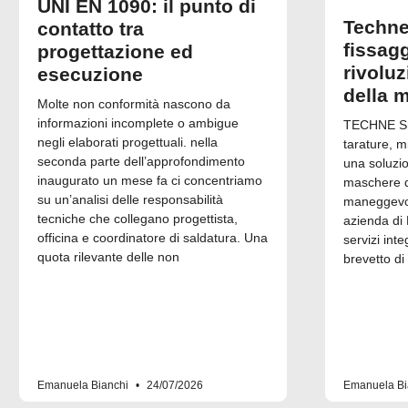
UNI EN 1090: il punto di
Techne
contatto tra
fissagg
progettazione ed
rivolu
esecuzione
della 
Molte non conformità nascono da
informazioni incomplete o ambigue
TECHNE Srl
negli elaborati progettuali. nella
tarature, m
seconda parte dell’approfondimento
una soluzi
inaugurato un mese fa ci concentriamo
maschere di
su un’analisi delle responsabilità
maneggevol
tecniche che collegano progettista,
azienda di 
officina e coordinatore di saldatura. Una
servizi inte
quota rilevante delle non
brevetto di
Emanuela Bianchi
24/07/2026
Emanuela Bi