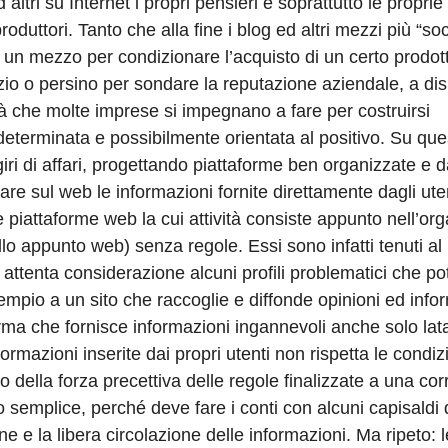
altri su Internet i propri pensieri e soprattutto le proprie
roduttori. Tanto che alla fine i blog ed altri mezzi più “soc
 un mezzo per condizionare l’acquisto di un certo prodott
zio o persino per sondare la reputazione aziendale, a dis
tà che molte imprese si impegnano a fare per costruirsi
eterminata e possibilmente orientata al positivo. Su que
iri di affari, progettando piattaforme ben organizzate e d
are sul web le informazioni fornite direttamente dagli uten
 piattaforme web la cui attività consiste appunto nell’or
lo appunto web) senza regole. Essi sono infatti tenuti al 
 attenta considerazione alcuni profili problematici che p
esempio a un sito che raccoglie e diffonde opinioni ed info
orma che fornisce informazioni ingannevoli anche solo la
rmazioni inserite dai propri utenti non rispetta le condiz
nto della forza precettiva delle regole finalizzate a una cor
o semplice, perché deve fare i conti con alcuni capisaldi 
e e la libera circolazione delle informazioni. Ma ripeto: 