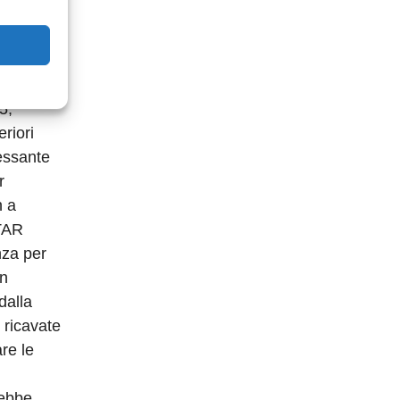
 di
onomiche
difese di
visor ha
5,
eriori
essante
r
n a
 TAR
nza per
in
dalla
 ricavate
re le
rebbe