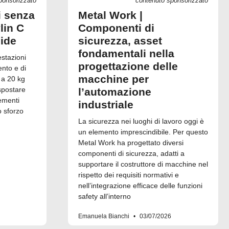
ponsorizzato
contenuto sponsorizzato
i senza
Metal Work |
lin C
Componenti di
uide
sicurezza, asset
fondamentali nella
estazioni
progettazione delle
ento e di
macchine per
 a 20 kg
spostare
l’automazione
ementi
industriale
o sforzo
La sicurezza nei luoghi di lavoro oggi è
un elemento imprescindibile. Per questo
Metal Work ha progettato diversi
componenti di sicurezza, adatti a
supportare il costruttore di macchine nel
rispetto dei requisiti normativi e
nell’integrazione efficace delle funzioni
safety all’interno
Emanuela Bianchi
03/07/2026