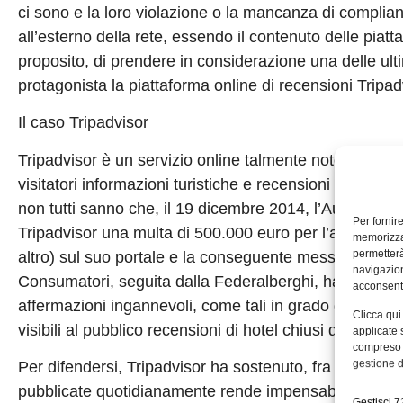
ci sono e la loro violazione o la mancanza di complian
all’esterno della rete, essendo il contenuto delle piatta
proposito, di prendere in considerazione una delle ult
protagonista la piattaforma online di recensioni Tripad
Il caso Tripadvisor
Tripadvisor è un servizio online talmente noto che non
visitatori informazioni turistiche e recensioni pubblicate
non tutti sanno che, il 19 dicembre 2014, l’Autorità G
Per fornir
Tripadvisor una multa di 500.000 euro per l’avvenuta p
memorizzar
permetterà
altro) sul suo portale e la conseguente messa in atto
navigazion
Consumatori, seguita dalla Federalberghi, ha infatti da
acconsenti
affermazioni ingannevoli, come tali in grado di altera
Clicca qui
visibili al pubblico recensioni di hotel chiusi da vari ann
applicate 
compreso i
gestione d
Per difendersi, Tripadvisor ha sostenuto, fra le altre 
pubblicate quotidianamente rende impensabile un control
Gestisci 72