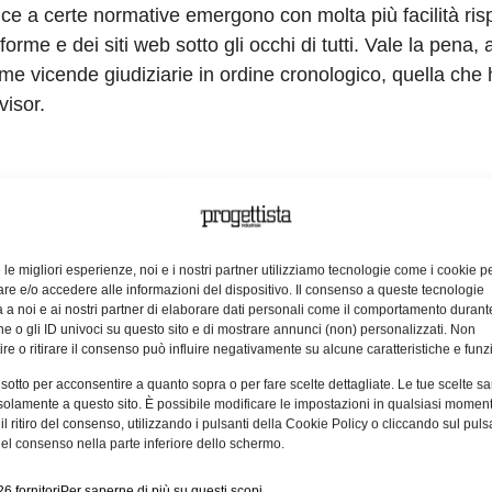
ce a certe normative emergono con molta più facilità ris
forme e dei siti web sotto gli occhi di tutti. Vale la pena,
ime vicende giudiziarie in ordine cronologico, quella che 
visor.
 ha bisogno di presentazioni. Come tutti sanno, offre ai 
 dagli utenti su alberghi, ristoranti e strutture di altro tip
arante della Concorrenza e del Mercato o Antitrust ha irr
e le migliori esperienze, noi e i nostri partner utilizziamo tecnologie come i cookie p
resunta diffusione di informazioni ingannevoli (recensio
e e/o accedere alle informazioni del dispositivo. Il consenso a queste tecnologie
 a noi e ai nostri partner di elaborare dati personali come il comportamento durant
 di una pratica commerciale scorretta. L’Unione Nazionale
e o gli ID univoci su questo sito e di mostrare annunci (non) personalizzati. Non
to il via al procedimento, lamentando che il sito diffond
re o ritirare il consenso può influire negativamente su alcune caratteristiche e funzi
re il comportamento economico dei consumatori, fino a la
 sotto per acconsentire a quanto sopra o per fare scelte dettagliate. Le tue scelte s
i o ristoranti inesistenti.
solamente a questo sito. È possibile modificare le impostazioni in qualsiasi momen
l ritiro del consenso, utilizzando i pulsanti della Cookie Policy o cliccando sul puls
el consenso nella parte inferiore dello schermo.
argomentazioni, che il numero elevatissimo di recensioni
lo capillare sui fatti riportati nelle recensioni stesse e
6 fornitori
Per saperne di più su questi scopi