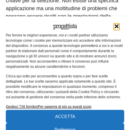
chiave per la selezione. Non esiste una specifica
applicazione ma una moltitudine di problemi che
possono essere risolti con le prestazioni della
stampante Roboze One + 400 Xtreme, dove la
combinazione di precisione e flessibilità dei
Per fornire le migliori esperienze, noi e i nostri partner utilizziamo
materiali non ha precedenti” dichiara il prof. Vogt.
tecnologie come i cookie per memorizzare e/o accedere alle informazioni
del dispositivo. Il consenso a queste tecnologie permetterà a noi e ai nostri
Con l’acquisto della stampante Roboze, gli studenti
partner di elaborare dati personali come il comportamento durante la
del Dipartimento di Ingegneria Chimica del Penn
navigazione o gli ID univoci su questo sito e di mostrare annunci (non)
personalizzati. Non acconsentire o ritirare il consenso può influire
State vogliono mettersi alla prova con nuovi
negativamente su alcune caratteristiche e funzioni.
polimeri e sviluppare nuove formulazioni per fornire
Clicca qui sotto per acconsentire a quanto sopra o per fare scelte
più funzionalità alle parti stampate. Queste parti
dettagliate. Le tue scelte saranno applicate solamente a questo sito. È
stampate saranno inoltre utilizzate per far
possibile modificare le impostazioni in qualsiasi momento, compreso il
ritiro del consenso, utilizzando i pulsanti della Cookie Policy o cliccando
progredire la ricerca in diverse aree, utilizzando
sul pulsante di gestione del consenso nella parte inferiore dello schermo.
per esempio le parti nei reattori chimici, dove la
Gestisci 726 fornitori
Per saperne di più su questi scopi
stampa può produrre nuove strutture gerarchiche
ACCETTA
in grado di migliorare le prestazioni e fornire per
l’ottimizzazione energetica dell’acqua in sistemi di
Preferenze