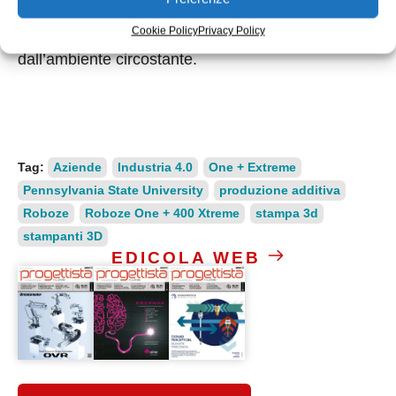
purificazione che rimuovono virus e materiali
Cookie Policy
Privacy Policy
reattivi-additivi che forniscono feedback
dall’ambiente circostante.
Tag:
Aziende
Industria 4.0
One + Extreme
Pennsylvania State University
produzione additiva
Roboze
Roboze One + 400 Xtreme
stampa 3d
stampanti 3D
EDICOLA WEB