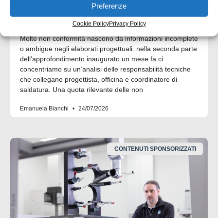
Preferenze
UNI EN 1090: il punto di contatto tra
progettazione ed esecuzione
Cookie Policy
Privacy Policy
Molte non conformità nascono da informazioni incomplete
o ambigue negli elaborati progettuali. nella seconda parte
dell’approfondimento inaugurato un mese fa ci
concentriamo su un’analisi delle responsabilità tecniche
che collegano progettista, officina e coordinatore di
saldatura. Una quota rilevante delle non
Emanuela Bianchi
24/07/2026
CONTENUTI SPONSORIZZATI