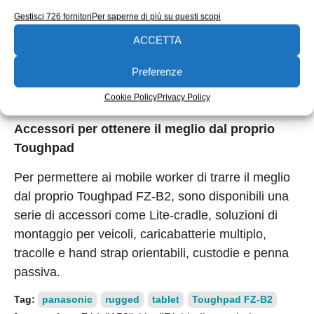
Gestisci 726 fornitori
Per saperne di più su questi scopi
Progettato per l’utilizzo in azienda, il Toughpad FZ-
ACCETTA
B2 è testato per resistere a cadute da 150cm**, è
certificato con rating IP65 per la resistenza a
Preferenze
polvere ed acqua, e garantisce un funzionamento
Cookie Policy
Privacy Policy
efficace con temperature tra i -10 e i +50°.
Accessori per ottenere il meglio dal proprio
Toughpad
Per permettere ai mobile worker di trarre il meglio
dal proprio Toughpad FZ-B2, sono disponibili una
serie di accessori come Lite-cradle, soluzioni di
montaggio per veicoli, caricabatterie multiplo,
tracolle e hand strap orientabili, custodie e penna
passiva.
Tag:
panasonic
rugged
tablet
Toughpad FZ-B2