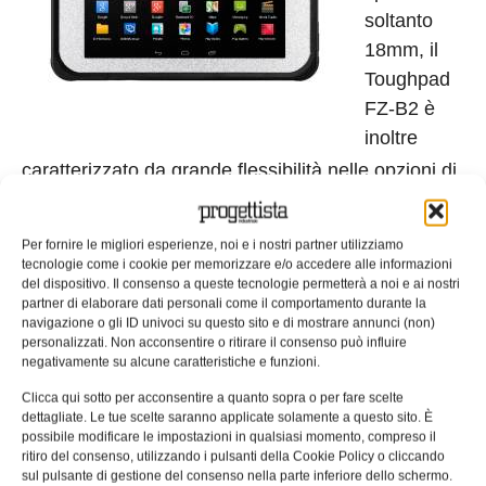
soltanto
18mm, il
Toughpad
FZ-B2 è
inoltre
caratterizzato da grande flessibilità nelle opzioni di
configurazione, che lo rendono la soluzione ideale
per qualsiasi applicazione verticale. Le opzioni
Per fornire le migliori esperienze, noi e i nostri partner utilizziamo
configurabili integrate includono lettore barcode
tecnologie come i cookie per memorizzare e/o accedere alle informazioni
del dispositivo. Il consenso a queste tecnologie permetterà a noi e ai nostri
2D, lettore di Smartcard, modulo WWAN di ultima
partner di elaborare dati personali come il comportamento durante la
generazione LTE (Gobi 5000), connettori per la
navigazione o gli ID univoci su questo sito e di mostrare annunci (non)
personalizzati. Non acconsentire o ritirare il consenso può influire
replica delle antenne e batteria hot swap. Nella
negativamente su alcune caratteristiche e funzioni.
configurazione standard sono invece inclusi USB
Clicca qui sotto per acconsentire a quanto sopra o per fare scelte
3.0, slot microSD e microSIM, jack per gli auricolari
dettagliate. Le tue scelte saranno applicate solamente a questo sito. È
e DC-In.
possibile modificare le impostazioni in qualsiasi momento, compreso il
ritiro del consenso, utilizzando i pulsanti della Cookie Policy o cliccando
sul pulsante di gestione del consenso nella parte inferiore dello schermo.
Pocket ma rugged