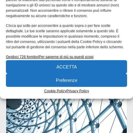
partner di elaborare dati personali come il comportamento durante la
navigazione o gli ID univoci su questo sito e di mostrare annunci (non)
personalizzati. Non acconsentire o ritirare il consenso può influire
negativamente su alcune caratteristiche e funzioni.
Clicca qui sotto per acconsentire a quanto sopra o per fare scelte
ISCRIVITI ALLA NEWSLETTER
dettagliate. Le tue scelte saranno applicate solamente a questo sito. È
possibile modificare le impostazioni in qualsiasi momento, compreso il
ritiro del consenso, utilizzando i pulsanti della Cookie Policy o cliccando
sul pulsante di gestione del consenso nella parte inferiore dello schermo.
Gestisci 726 fornitori
Per saperne di più su questi scopi
ACCETTA
ARTICOLI CORRELATI
Preferenze
QUADERNI DI PROGETTAZIONE
Cookie Policy
Privacy Policy