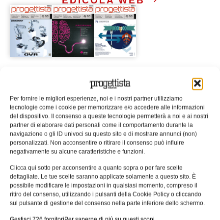
EDICOLA WEB
ISCRIVITI ALLA NEWSLETTER
Per fornire le migliori esperienze, noi e i nostri partner utilizziamo
tecnologie come i cookie per memorizzare e/o accedere alle informazioni
del dispositivo. Il consenso a queste tecnologie permetterà a noi e ai nostri
partner di elaborare dati personali come il comportamento durante la
navigazione o gli ID univoci su questo sito e di mostrare annunci (non)
personalizzati. Non acconsentire o ritirare il consenso può influire
ARTICOLI CORRELATI
negativamente su alcune caratteristiche e funzioni.
Clicca qui sotto per acconsentire a quanto sopra o per fare scelte
QUADERNI DI PROGETTAZIONE
dettagliate. Le tue scelte saranno applicate solamente a questo sito. È
possibile modificare le impostazioni in qualsiasi momento, compreso il
ritiro del consenso, utilizzando i pulsanti della Cookie Policy o cliccando
sul pulsante di gestione del consenso nella parte inferiore dello schermo.
Gestisci 726 fornitori
Per saperne di più su questi scopi