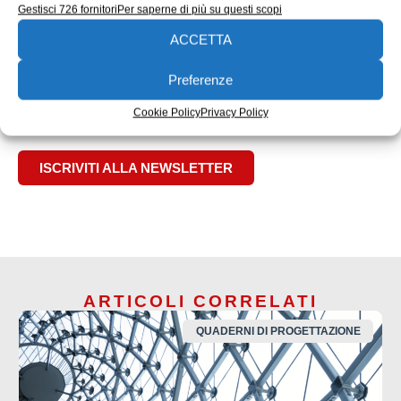
PCR singleplex
Singleplex
Test rapido
Vivalytic
Gestisci 726 fornitori
Per saperne di più su questi scopi
EDICOLA WEB
ACCETTA
Preferenze
Cookie Policy
Privacy Policy
ISCRIVITI ALLA NEWSLETTER
ARTICOLI CORRELATI
QUADERNI DI PROGETTAZIONE