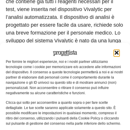
che contiene già tutti i reagenti necessari per il
test, viene inserita nel dispositivo Vivalytic per
l’analisi automatizzata. Il dispositivo di analisi è
progettato per essere facile da usare, richiede solo
una breve formazione per il personale medico. Lo
sviluppo del sistema Vivalytic è nato da una lunga
collaborazione tra la ricerca e l’ingegneria
avanzata di Bosch e la consociata Bosch
Per fornire le migliori esperienze, noi e i nostri partner utilizziamo
Healthcare Solutions. Entro la fine dell’anno,
tecnologie come i cookie per memorizzare e/o accedere alle informazioni
Bosch vuole raggiungere la capacità per un milione
del dispositivo. Il consenso a queste tecnologie permetterà a noi e ai nostri
partner di elaborare dati personali come il comportamento durante la
di test. Poiché la domanda per il dispositivo di
navigazione o gli ID univoci su questo sito e di mostrare annunci (non)
analisi e per i test rapidi rimane elevata, l’azienda
personalizzati. Non acconsentire o ritirare il consenso può influire
negativamente su alcune caratteristiche e funzioni.
sta lavorando a stretto contatto con i propri fornitori
per massimizzare la capacità e aumentare
Clicca qui sotto per acconsentire a quanto sopra o per fare scelte
dettagliate. Le tue scelte saranno applicate solamente a questo sito. È
ulteriormente l’offerta.
possibile modificare le impostazioni in qualsiasi momento, compreso il
ritiro del consenso, utilizzando i pulsanti della Cookie Policy o cliccando
Tag:
Aziende
Bosch
Coronavirus
Hi-Tech
sul pulsante di gestione del consenso nella parte inferiore dello schermo.