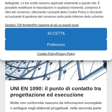
dettagliate. Le tue scelte saranno applicate solamente a questo sito. È
possibile modificare le impostazioni in qualsiasi momento, compreso il
ritiro del consenso, utilizzando i pulsanti della Cookie Policy o cliccando
ARTICOLI CORRELATI
sul pulsante di gestione del consenso nella parte inferiore dello schermo.
Gestisci 726 fornitori
Per saperne di più su questi scopi
QUADERNI DI PROGETTAZIONE
ACCETTA
Preferenze
Cookie Policy
Privacy Policy
UNI EN 1090: il punto di contatto tra
progettazione ed esecuzione
Molte non conformità nascono da informazioni incomplete
o ambigue negli elaborati progettuali. nella seconda parte