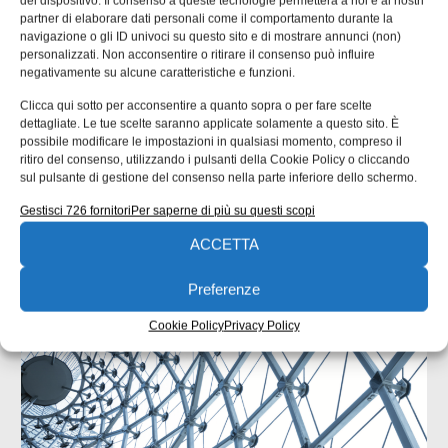
del dispositivo. Il consenso a queste tecnologie permetterà a noi e ai nostri
partner di elaborare dati personali come il comportamento durante la
navigazione o gli ID univoci su questo sito e di mostrare annunci (non)
personalizzati. Non acconsentire o ritirare il consenso può influire
negativamente su alcune caratteristiche e funzioni.
Clicca qui sotto per acconsentire a quanto sopra o per fare scelte
dettagliate. Le tue scelte saranno applicate solamente a questo sito. È
ISCRIVITI ALLA NEWSLETTER
possibile modificare le impostazioni in qualsiasi momento, compreso il
ritiro del consenso, utilizzando i pulsanti della Cookie Policy o cliccando
sul pulsante di gestione del consenso nella parte inferiore dello schermo.
Gestisci 726 fornitori
Per saperne di più su questi scopi
ACCETTA
ARTICOLI CORRELATI
Preferenze
QUADERNI DI PROGETTAZIONE
Cookie Policy
Privacy Policy