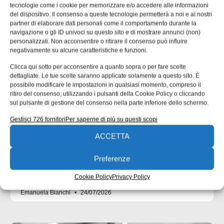
tecnologie come i cookie per memorizzare e/o accedere alle informazioni
del dispositivo. Il consenso a queste tecnologie permetterà a noi e ai nostri
partner di elaborare dati personali come il comportamento durante la
navigazione o gli ID univoci su questo sito e di mostrare annunci (non)
personalizzati. Non acconsentire o ritirare il consenso può influire
negativamente su alcune caratteristiche e funzioni.
Clicca qui sotto per acconsentire a quanto sopra o per fare scelte
dettagliate. Le tue scelte saranno applicate solamente a questo sito. È
possibile modificare le impostazioni in qualsiasi momento, compreso il
UNI EN 1090: il punto di contatto tra
ritiro del consenso, utilizzando i pulsanti della Cookie Policy o cliccando
progettazione ed esecuzione
sul pulsante di gestione del consenso nella parte inferiore dello schermo.
Gestisci 726 fornitori
Per saperne di più su questi scopi
Molte non conformità nascono da informazioni incomplete
o ambigue negli elaborati progettuali. nella seconda parte
ACCETTA
dell’approfondimento inaugurato un mese fa ci
concentriamo su un’analisi delle responsabilità tecniche
Preferenze
che collegano progettista, officina e coordinatore di
saldatura. Una quota rilevante delle non
Cookie Policy
Privacy Policy
Emanuela Bianchi
24/07/2026