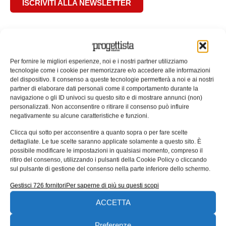
ISCRIVITI ALLA NEWSLETTER
Per fornire le migliori esperienze, noi e i nostri partner utilizziamo
tecnologie come i cookie per memorizzare e/o accedere alle informazioni
ARTICOLI CORRELATI
del dispositivo. Il consenso a queste tecnologie permetterà a noi e ai nostri
partner di elaborare dati personali come il comportamento durante la
QUADERNI DI PROGETTAZIONE
navigazione o gli ID univoci su questo sito e di mostrare annunci (non)
personalizzati. Non acconsentire o ritirare il consenso può influire
negativamente su alcune caratteristiche e funzioni.
Clicca qui sotto per acconsentire a quanto sopra o per fare scelte
dettagliate. Le tue scelte saranno applicate solamente a questo sito. È
possibile modificare le impostazioni in qualsiasi momento, compreso il
ritiro del consenso, utilizzando i pulsanti della Cookie Policy o cliccando
sul pulsante di gestione del consenso nella parte inferiore dello schermo.
Gestisci 726 fornitori
Per saperne di più su questi scopi
ACCETTA
UNI EN 1090: il punto di contatto tra
Preferenze