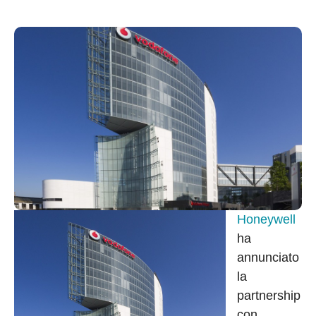
Honeywell
ha
annunciato
la
partnership
con