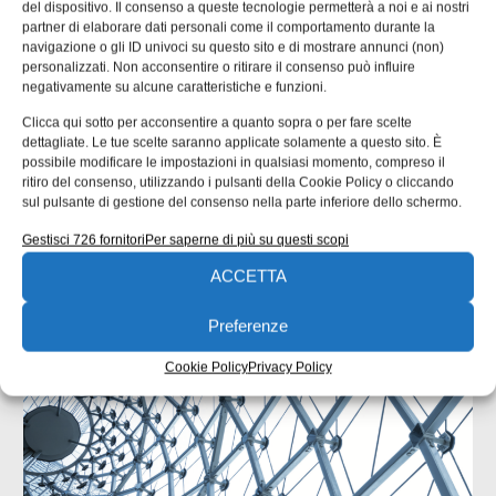
del dispositivo. Il consenso a queste tecnologie permetterà a noi e ai nostri
partner di elaborare dati personali come il comportamento durante la
navigazione o gli ID univoci su questo sito e di mostrare annunci (non)
personalizzati. Non acconsentire o ritirare il consenso può influire
negativamente su alcune caratteristiche e funzioni.
Clicca qui sotto per acconsentire a quanto sopra o per fare scelte
dettagliate. Le tue scelte saranno applicate solamente a questo sito. È
possibile modificare le impostazioni in qualsiasi momento, compreso il
ISCRIVITI ALLA NEWSLETTER
ritiro del consenso, utilizzando i pulsanti della Cookie Policy o cliccando
sul pulsante di gestione del consenso nella parte inferiore dello schermo.
Gestisci 726 fornitori
Per saperne di più su questi scopi
ACCETTA
Preferenze
ARTICOLI CORRELATI
Cookie Policy
Privacy Policy
QUADERNI DI PROGETTAZIONE