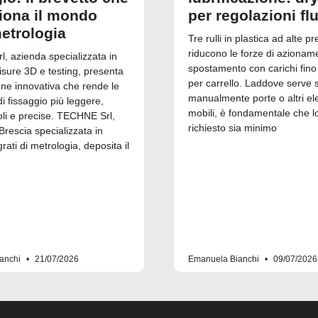
ziona il mondo
per regolazioni fl
metrologia
Tre rulli in plastica ad alte pr
riducono le forze di azionam
, azienda specializzata in
spostamento con carichi fino
isure 3D e testing, presenta
per carrello. Laddove serve 
one innovativa che rende le
manualmente porte o altri el
 fissaggio più leggere,
mobili, è fondamentale che l
i e precise. TECHNE Srl,
richiesto sia minimo
Brescia specializzata in
grati di metrologia, deposita il
anchi
21/07/2026
Emanuela Bianchi
09/07/2026