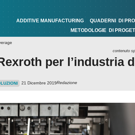
NG
QUADERNI
DI PROGETTAZIONE
TIPS&TRICKS
ADDITIVE MANUFACTURING
QUADERNI
DI PR
METODOLOGIE
DI PROGE
everage
contenuto s
exroth per l’industria d
Redazione
21 Dicembre 2019
OLUZIONI