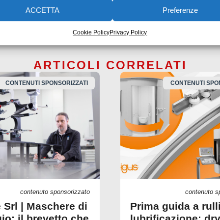
ACCETTA
Preferenze
Cookie Policy
Privacy Policy
ARTICOLI CORRELATI
CONTENUTI SPONSORIZZATI
CONTENUTI SPO
contenuto sponsorizzato
contenuto s
 Srl | Maschere di
Prima guida a rull
io: il brevetto che
lubrificazione: dry