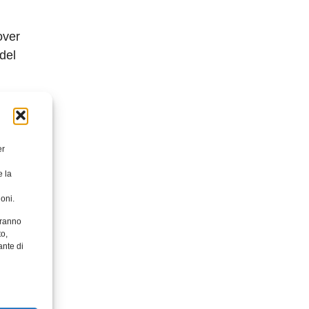
over
 del
e fly
per
ogano
er
mente lo
e la
oni.
aranno
to,
ante di
ation