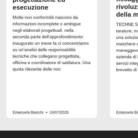
rivolu
esecuzione
della 
Molte non conformità nascono da
informazioni incomplete o ambigue
TECHNE Srl
negli elaborati progettuali. nella
tarature, m
seconda parte dell’approfondimento
una soluzi
inaugurato un mese fa ci concentriamo
maschere di
su un’analisi delle responsabilità
maneggevol
tecniche che collegano progettista,
azienda di 
officina e coordinatore di saldatura. Una
servizi inte
quota rilevante delle non
brevetto di
Emanuela Bianchi
24/07/2026
Emanuela Bi