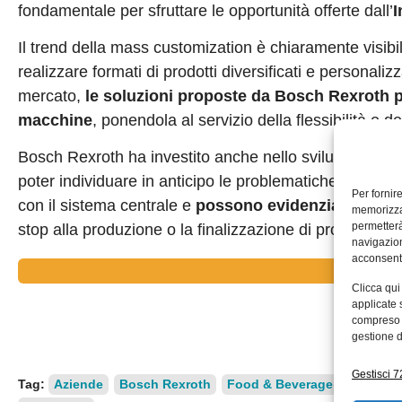
fondamentale per sfruttare le opportunità offerte dall’
I
Il trend della mass customization è chiaramente visibi
realizzare formati di prodotti diversificati e personalizz
mercato,
le soluzioni proposte da Bosch Rexroth pe
macchine
, ponendola al servizio della flessibilità e del
Bosch Rexroth ha investito anche nello sviluppo di so
poter individuare in anticipo le problematiche. I singo
Per fornir
con il sistema centrale e
possono evidenziare l’even
memorizzar
permetterà
stop alla produzione o la finalizzazione di prodotti pot
navigazion
acconsenti
Scopri le 
Clicca qui
applicate 
compreso i
gestione d
Gestisci 72
Tag:
Aziende
Bosch Rexroth
Food & Beverage
Industria