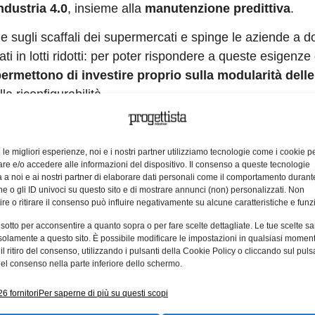
ndustria 4.0
, insieme alla
manutenzione predittiva
.
le sugli scaffali dei supermercati e spinge le aziende a d
ati in lotti ridotti: per poter rispondere a queste esigenze
rmettono di investire proprio sulla modularità delle
la riconfigurabilità.
luzioni di
manutenzione predittiva e diagnostica on th
li componenti diventano intelligenti, raccolgono dati, dial
e le migliori esperienze, noi e i nostri partner utilizziamo tecnologie come i cookie p
tuale anomalia di un dispositivo
, evitando preventiva
e e/o accedere alle informazioni del dispositivo. Il consenso a queste tecnologie
 a noi e ai nostri partner di elaborare dati personali come il comportamento durant
enzialmente difettosi.
e o gli ID univoci su questo sito e di mostrare annunci (non) personalizzati. Non
re o ritirare il consenso può influire negativamente su alcune caratteristiche e funzi
soluzioni di Bosch Rexroth
 sotto per acconsentire a quanto sopra o per fare scelte dettagliate. Le tue scelte s
solamente a questo sito. È possibile modificare le impostazioni in qualsiasi momen
l ritiro del consenso, utilizzando i pulsanti della Cookie Policy o cliccando sul puls
el consenso nella parte inferiore dello schermo.
6 fornitori
Per saperne di più su questi scopi
 4.0
manutenzione
Manutenzione predittiva
mass customiz