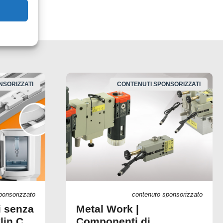
NSORIZZATI
CONTENUTI SPONSORIZZATI
ponsorizzato
contenuto sponsorizzato
i senza
Metal Work |
lin C
Componenti di