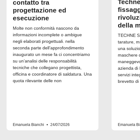
Techne
contatto tra
fissagg
progettazione ed
rivolu
esecuzione
della 
Molte non conformità nascono da
informazioni incomplete o ambigue
TECHNE Srl
negli elaborati progettuali. nella
tarature, m
seconda parte dell’approfondimento
una soluzi
inaugurato un mese fa ci concentriamo
maschere di
su un’analisi delle responsabilità
maneggevol
tecniche che collegano progettista,
azienda di 
officina e coordinatore di saldatura. Una
servizi inte
quota rilevante delle non
brevetto di
Emanuela Bianchi
24/07/2026
Emanuela Bi