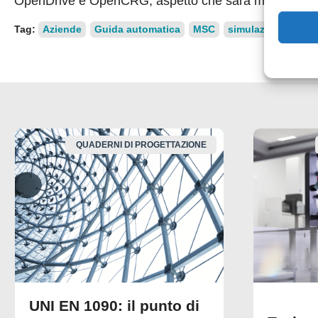
OpenDrive e OpenCRG, aspetto che sarà mantenuto a
Tag:
Aziende
Guida automatica
MSC
simulazione
Sim
QUADERNI DI PROGETTAZIONE
UNI EN 1090: il punto di