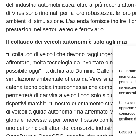
dell’industria automobilistica, oltre ai più recenti attor
di Vires sono rinomati per la loro robustezza, le loro 
ambienti di simulazione. L’azienda fornisce inoltre il
prestazioni nei settori aereo e ferroviario.
Il collaudo dei veicoli autonomi è solo agli inizi
“Il collaudo di veicoli che devono raggiungere un’autono
affrontare, molta tecnologia da inventare e molti più o
possibile oggi” ha dichiarato Dominic Gallello, Presi
Per fornir
memorizzar
simulazione ambientale offerta da Vires si adatta perf
permetterà
catena tecnologica interconnessa che comprenda offlin
navigazion
acconsenti
permetterà di dar vita a veicoli non solo sicuri, ma ch
rispettivi marchi”. “Il nostro orientamento strategico 
Clicca qui
applicate 
di veicoli a guida autonoma,” ha affermato Marius Dup
compreso i
globale necessaria per tenere il passo con la rapida cr
gestione d
uno dei principali attori del consorzio industriale alla
Gestisci 72