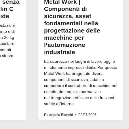
i senza
Metal Work |
lin C
Componenti di
uide
sicurezza, asset
fondamentali nella
estazioni
progettazione delle
ento e di
macchine per
 a 20 kg
spostare
l’automazione
ementi
industriale
o sforzo
La sicurezza nei luoghi di lavoro oggi è
un elemento imprescindibile. Per questo
Metal Work ha progettato diversi
componenti di sicurezza, adatti a
supportare il costruttore di macchine nel
rispetto dei requisiti normativi e
nell’integrazione efficace delle funzioni
safety all’interno
Emanuela Bianchi
03/07/2026