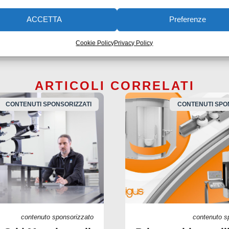
nche dopo l’acquisizione da parte di MSC.
ACCETTA
Preferenze
ulazione di guida
Cookie Policy
Privacy Policy
ARTICOLI CORRELATI
CONTENUTI SPONSORIZZATI
CONTENUTI SPO
contenuto sponsorizzato
contenuto s