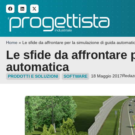
ADDITIVE MANUFACTURI
Home
»
Le sfide da affrontare per la simulazione di guida automati
Le sfide da affrontare 
automatica
Redaz
18 Maggio 2017
PRODOTTI E SOLUZIONI
SOFTWARE