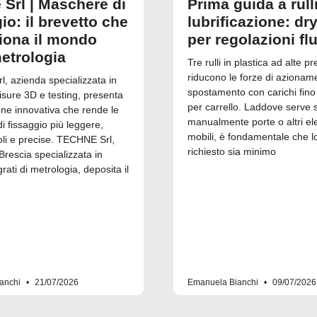
 Srl | Maschere di
Prima guida a rull
io: il brevetto che
lubrificazione: dry
ziona il mondo
per regolazioni fl
metrologia
Tre rulli in plastica ad alte pr
riducono le forze di azionam
, azienda specializzata in
spostamento con carichi fino
isure 3D e testing, presenta
per carrello. Laddove serve 
one innovativa che rende le
manualmente porte o altri el
 fissaggio più leggere,
mobili, è fondamentale che l
i e precise. TECHNE Srl,
richiesto sia minimo
Brescia specializzata in
grati di metrologia, deposita il
anchi
21/07/2026
Emanuela Bianchi
09/07/2026