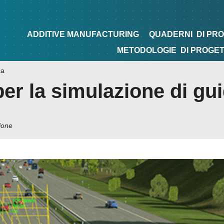
NG
QUADERNI
DI PROGETTAZIONE
TIPS&TRICKS
ADDITIVE MANUFACTURING
QUADERNI
DI PR
METODOLOGIE
DI PROGE
ca
per la simulazione di gu
ione