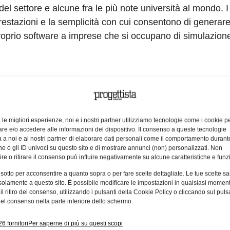
i del settore e alcune fra le più note università al mondo. I
prestazioni e la semplicità con cui consentono di generar
 proprio software a imprese che si occupano di simulazion
mia di livello 5 è solo agli inizi. Ci sono ancora tante s
rdini di grandezza da applicare alle simulazioni di quanto
dente e CEO di MSC Software. “L’eccellente tecnologia di
e le migliori esperienze, noi e i nostri partner utilizziamo tecnologie come i cookie p
e e/o accedere alle informazioni del dispositivo. Il consenso a queste tecnologie
ettamente alla nostra strategia complessiva volta a crea
 a noi e ai nostri partner di elaborare dati personali come il comportamento durant
e, tempo reale, big data e analisi. Questa acquisizione 
e o gli ID univoci su questo sito e di mostrare annunci (non) personalizzati. Non
re o ritirare il consenso può influire negativamente su alcune caratteristiche e funzi
e preservano anche le peculiari caratteristiche di guida de
è in linea con la vision di MSC per quanto concerne la sim
 sotto per acconsentire a quanto sopra o per fare scelte dettagliate. Le tue scelte s
solamente a questo sito. È possibile modificare le impostazioni in qualsiasi momen
uis, Managing Director di Vires. “MSC ci offre la presen
l ritiro del consenso, utilizzando i pulsanti della Cookie Policy o cliccando sul puls
escita della domanda verso i nostri prodotti e servizi”. V
el consenso nella parte inferiore dello schermo.
 base degli standard di interoperabilità quali OpenScenario
6 fornitori
Per saperne di più su questi scopi