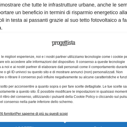
mostrare che tutte le infrastrutture urbane, anche le sem
rtare un beneficio in termini di risparmio energetico alla 
i in testa ai passanti grazie al suo tetto fotovoltaico a far
a.
nche sul lato verticale della pensilina, Polysolar ha utili
lli fotovoltaici trasparenti o opachi, ideali per facciate, t
nche con poca luce solare. Altro vantaggio è che i pannelli 
e le migliori esperienze, noi e i nostri partner utilizziamo tecnologie come i cookie p
cessitano di ventilazione per il buon funzionamento. Il ve
e e/o accedere alle informazioni del dispositivo. Il consenso a queste tecnologie
 a noi e ai nostri partner di elaborare dati personali come il comportamento durant
dinese sarebbe in grado di generare energia pulita anche 
e o gli ID univoci su questo sito e di mostrare annunci (non) personalizzati. Non
tura viene usata per alimentare la segnaletica intelligente e
re o ritirare il consenso può influire negativamente su alcune caratteristiche e funzi
fornisce solo la dimostrazione di funzionalità, prestazioni
 sotto per acconsentire a quanto sopra o per fare scelte dettagliate. Le tue scelte s
solamente a questo sito. È possibile modificare le impostazioni in qualsiasi momen
le sue applicazioni. Polysolar si candida per installare i
l ritiro del consenso, utilizzando i pulsanti della Cookie Policy o cliccando sul puls
inesi, dalle pensiline alle stazioni di ricarica per i veicoli e
el consenso nella parte inferiore dello schermo.
6 fornitori
Per saperne di più su questi scopi