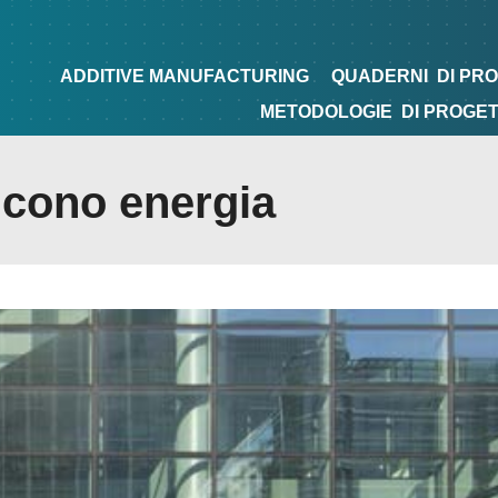
NG
QUADERNI
DI PROGETTAZIONE
TIPS&TRICKS
ADDITIVE MANUFACTURING
QUADERNI
DI PR
METODOLOGIE
DI PROGE
ucono energia