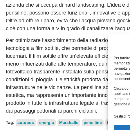
azienda che si occupa di hard landscaping. L’idea è di
pensiline, possono essere funzionali, innovative e appo
Oltre ad offrire riparo, evita che l’acqua piovana gocciol
cioè con una forma a V in grado di canalizzare l’acqu
Per ottimizzare l’assorbimento della radiazione solare a
tecnologia a film sottile, che permette di produrre panne
lucernari. Il film sottile offre un’elevata efficienza a
Per fornir
meno influenzati dalle alte temperature, quindi non ne
memorizzar
permetterà
fotovoltaico trasparente installato sulla pensilina lon
navigazion
condizioni di pioggia. L’elettricità prodotta dalla strut
acconsenti
infrastrutture nelle vicinanze. La pensilina solare non 
Clicca qui
applicate 
estetica, ma rappresenta un’importante innovazione del
compreso i
prodotto in tutte le infrastrutture legate ai trasporti lond
gestione d
dai passaggi pedonali ai parchi ciclabili.
Gestisci 72
Tag:
autobus
energia
Marshalls
pensiline
Polysolar