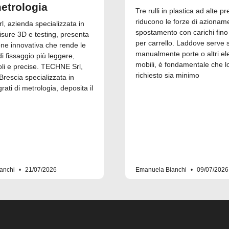
metrologia
Tre rulli in plastica ad alte pr
riducono le forze di azionam
, azienda specializzata in
spostamento con carichi fino
isure 3D e testing, presenta
per carrello. Laddove serve 
one innovativa che rende le
manualmente porte o altri el
 fissaggio più leggere,
mobili, è fondamentale che l
i e precise. TECHNE Srl,
richiesto sia minimo
Brescia specializzata in
grati di metrologia, deposita il
anchi
21/07/2026
Emanuela Bianchi
09/07/2026