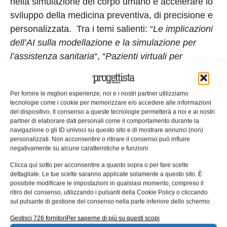
nella simulazione del corpo umano e accelerare lo
sviluppo della medicina preventiva, di precisione e
personalizzata. Tra i temi salienti: “
Le implicazioni
dell’AI sulla modellazione e la simulazione per
l’assistenza sanitaria
“, “
Pazienti virtuali per
applicazioni normative
” e “
Il ruolo del gemello
virtuale nella cura del paziente
“, oltre a interventi di
Per fornire le migliori esperienze, noi e i nostri partner utilizziamo
esperti su “
Costruire un gemello virtuale dell’occhio
tecnologie come i cookie per memorizzare e/o accedere alle informazioni
vivente per migliorare le cure per la cecità
“,
del dispositivo. Il consenso a queste tecnologie permetterà a noi e ai nostri
partner di elaborare dati personali come il comportamento durante la
“
Gemello virtuale del rene: sfide e opportunità
“,
navigazione o gli ID univoci su questo sito e di mostrare annunci (non)
“
Migliorare la traslocazione della valvola mitrale
personalizzati. Non acconsentire o ritirare il consenso può influire
negativamente su alcune caratteristiche e funzioni.
utilizzando il modello del cuore vivente”
e altro
ancora.
Clicca qui sotto per acconsentire a quanto sopra o per fare scelte
dettagliate. Le tue scelte saranno applicate solamente a questo sito. È
possibile modificare le impostazioni in qualsiasi momento, compreso il
Tag:
AI
Aziende
cad
Gemelli virtuali
ritiro del consenso, utilizzando i pulsanti della Cookie Policy o cliccando
Science Week
simulazione
sul pulsante di gestione del consenso nella parte inferiore dello schermo.
EDICOLA WEB
Gestisci 726 fornitori
Per saperne di più su questi scopi