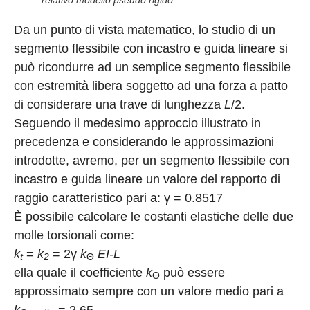
Da un punto di vista matematico, lo studio di un
segmento flessibile con incastro e guida lineare si
può ricondurre ad un semplice segmento flessibile
con estremità libera soggetto ad una forza a patto
di considerare una trave di lunghezza
L
/2.
Seguendo il medesimo approccio illustrato in
precedenza e considerando le approssimazioni
introdotte, avremo, per un segmento flessibile con
incastro e guida lineare un valore del rapporto di
raggio caratteristico pari a: γ = 0.8517
È possibile calcolare le costanti elastiche delle due
molle torsionali come:
k
=
k
= 2γ
k
EI-L
t
2
Θ
ella quale il coefficiente
k
può essere
Θ
approssimato sempre con un valore medio pari a
k
= 2.65.