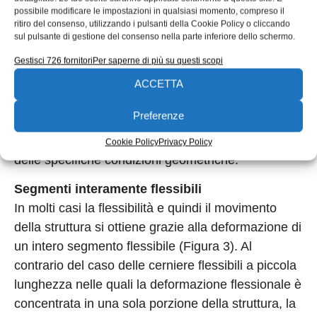
f
possibile modificare le impostazioni in qualsiasi momento, compreso il
massima σ
potrà calcolarsi come:
max
ritiro del consenso, utilizzando i pulsanti della Cookie Policy o cliccando
sul pulsante di gestione del consenso nella parte inferiore dello schermo.
Gestisci 726 fornitori
Per saperne di più su questi scopi
dove:
W
è il modulo di resistenza a flessione;
ACCETTA
k
è il fattore di concentrazione delle tensioni
t
Preferenze
dovuto alla brusca variazione di dimensioni della
sezione resistente che andrà calcolato in funzione
Cookie Policy
Privacy Policy
delle specifiche condizioni geometriche.
Segmenti interamente flessibili
In molti casi la flessibilità e quindi il movimento
della struttura si ottiene grazie alla deformazione di
un intero segmento flessibile (Figura 3). Al
contrario del caso delle cerniere flessibili a piccola
lunghezza nelle quali la deformazione flessionale è
concentrata in una sola porzione della struttura, la