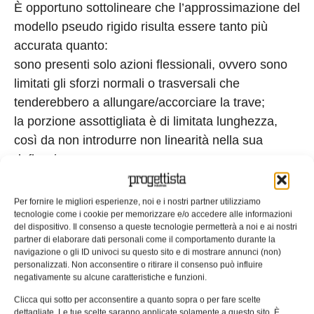
È opportuno sottolineare che l’approssimazione del
modello pseudo rigido risulta essere tanto più
accurata quanto:
sono presenti solo azioni flessionali, ovvero sono
limitati gli sforzi normali o trasversali che
tenderebbero a allungare/accorciare la trave;
la porzione assottigliata è di limitata lunghezza,
così da non introdurre non linearità nella sua
deflessione.
In una cerniera flessibile di piccola lunghezza la
sollecitazione massima si misura in
Per fornire le migliori esperienze, noi e i nostri partner utilizziamo
corrispondenza della sezione incastrata del
tecnologie come i cookie per memorizzare e/o accedere alle informazioni
del dispositivo. Il consenso a queste tecnologie permetterà a noi e ai nostri
segmento assottigliato. È proprio lì che dovrà
partner di elaborare dati personali come il comportamento durante la
essere eseguita la verifica di resistenza.
navigazione o gli ID univoci su questo sito e di mostrare annunci (non)
personalizzati. Non acconsentire o ritirare il consenso può influire
Considerando il solo contributo del momento
negativamente su alcune caratteristiche e funzioni.
flettente, considerando un momento di reazione
Clicca qui sotto per acconsentire a quanto sopra o per fare scelte
della sezione incastrata pari a
M
la tensione
dettagliate. Le tue scelte saranno applicate solamente a questo sito. È