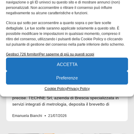
navigazione o gli ID univoci su questo sito e di mostrare annunci (non)
personalizzati. Non acconsentire o ritirare il consenso può influire
negativamente su alcune caratteristiche e funzioni.
Clicca qui sotto per acconsentire a quanto sopra o per fare scelte
dettagliate. Le tue scelte saranno applicate solamente a questo sito. È
possibile modificare le impostazioni in qualsiasi momento, compreso il
ritiro del consenso, utilizzando i pulsanti della Cookie Policy o cliccando
sul pulsante di gestione del consenso nella parte inferiore dello schermo.
contenuto sponsorizzato
Techne Srl | Maschere di fissaggio:
Gestisci 726 fornitori
Per saperne di più su questi scopi
il brevetto che rivoluziona il mondo
ACCETTA
della metrologia
Preferenze
TECHNE Srl, azienda specializzata in tarature, misure 3D
e testing, presenta una soluzione innovativa che rende le
Cookie Policy
Privacy Policy
maschere di fissaggio più leggere, maneggevoli e
precise. TECHNE Srl, azienda di Brescia specializzata in
servizi integrati di metrologia, deposita il brevetto di
Emanuela Bianchi
21/07/2026