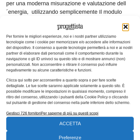
per una moderna misurazione e valutazione dell
´energia, utilizzando semplicemente Il modulo
trasduttore di misura NZM-XMC-TC-MB Eaton. Il
modulo TC (TC: trasduttore) permette di utilizzare i
trasformatori di corrente (T.A.), le derivazioni
Per fornire le migliori esperienze, noi e i nostri partner utilizziamo
tecnologie come i cookie per memorizzare e/o accedere alle informazioni
voltmetriche e il cablaggio esistente di una
del dispositivo. Il consenso a queste tecnologie permetterà a noi e ai nostri
macchina o di un impianto. Il modulo, per il
partner di elaborare dati personali come il comportamento durante la
navigazione o gli ID univoci su questo sito e di mostrare annunci (non)
montaggio su guida DIN, può essere installato
personalizzati. Non acconsentire o ritirare il consenso può influire
rapidamente e con un limitato lavoro di cablaggio,
negativamente su alcune caratteristiche e funzioni.
può essere integrato nel BreakerVisu tramite
Clicca qui sotto per acconsentire a quanto sopra o per fare scelte
dettagliate. Le tue scelte saranno applicate solamente a questo sito. È
Modbus RTU. E´ possibile anche collegarlo a TA
possibile modificare le impostazioni in qualsiasi momento, compreso il
standard con corrente secondaria di 5 A. Il
ritiro del consenso, utilizzando i pulsanti della Cookie Policy o cliccando
sul pulsante di gestione del consenso nella parte inferiore dello schermo.
rapporto di trasformazione e le altre impostazioni
possono essere gestiti comodamente tramite
Gestisci 726 fornitori
Per saperne di più su questi scopi
Modbus Configurator fornito da Eaton. Grazie alla
ACCETTA
sue dimensioni compatte, il modulo può essere
Preferenze
installato in ogni tipologia di quadro elettrico.