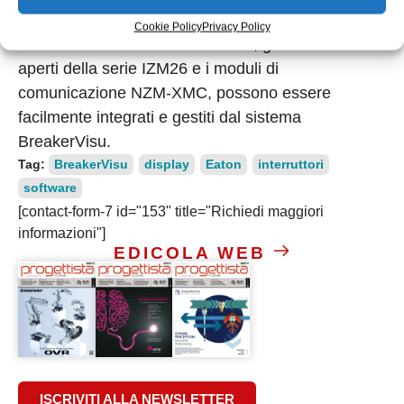
Gli interruttori scatolati NZM, gli interruttori aperti
Cookie Policy
Privacy Policy
IZMX16/IZMX40 della serie NRX, gli interruttori
aperti della serie IZM26 e i moduli di
comunicazione NZM-XMC, possono essere
facilmente integrati e gestiti dal sistema
BreakerVisu.
Tag:
BreakerVisu
display
Eaton
interruttori
software
[contact-form-7 id="153" title="Richiedi maggiori
informazioni"]
EDICOLA WEB
ISCRIVITI ALLA NEWSLETTER