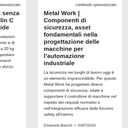
ponsorizzato
contenuto sponsorizzato
i senza
Metal Work |
lin C
Componenti di
uide
sicurezza, asset
fondamentali nella
estazioni
progettazione delle
ento e di
macchine per
 a 20 kg
spostare
l’automazione
ementi
industriale
o sforzo
La sicurezza nei luoghi di lavoro oggi è
un elemento imprescindibile. Per questo
Metal Work ha progettato diversi
componenti di sicurezza, adatti a
supportare il costruttore di macchine nel
rispetto dei requisiti normativi e
nell’integrazione efficace delle funzioni
safety all’interno
Emanuela Bianchi
03/07/2026