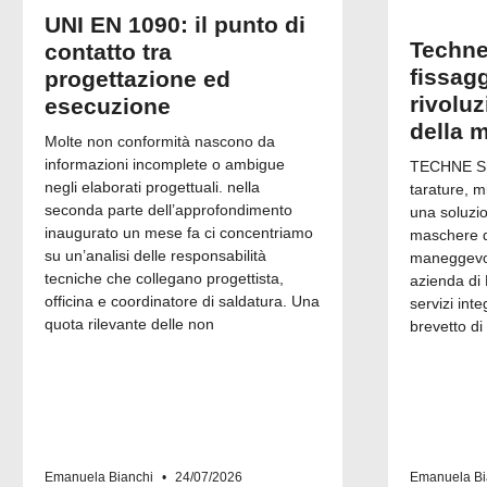
UNI EN 1090: il punto di
Techne
contatto tra
fissagg
progettazione ed
rivolu
esecuzione
della 
Molte non conformità nascono da
informazioni incomplete o ambigue
TECHNE Srl
negli elaborati progettuali. nella
tarature, m
seconda parte dell’approfondimento
una soluzi
inaugurato un mese fa ci concentriamo
maschere di
su un’analisi delle responsabilità
maneggevol
tecniche che collegano progettista,
azienda di 
officina e coordinatore di saldatura. Una
servizi inte
quota rilevante delle non
brevetto di
Emanuela Bianchi
24/07/2026
Emanuela Bi