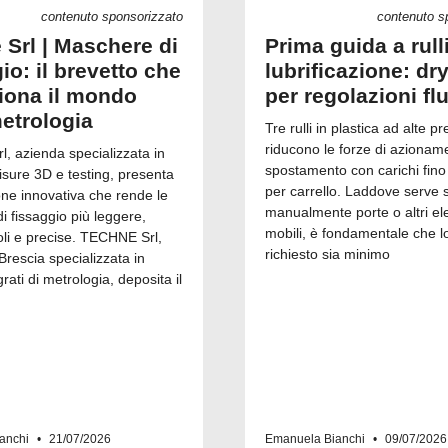
contenuto sponsorizzato
contenuto s
 Srl | Maschere di
Prima guida a rull
io: il brevetto che
lubrificazione: dry
ziona il mondo
per regolazioni fl
metrologia
Tre rulli in plastica ad alte pr
riducono le forze di azionam
, azienda specializzata in
spostamento con carichi fino
isure 3D e testing, presenta
per carrello. Laddove serve 
one innovativa che rende le
manualmente porte o altri el
 fissaggio più leggere,
mobili, è fondamentale che l
i e precise. TECHNE Srl,
richiesto sia minimo
Brescia specializzata in
grati di metrologia, deposita il
anchi
21/07/2026
Emanuela Bianchi
09/07/2026