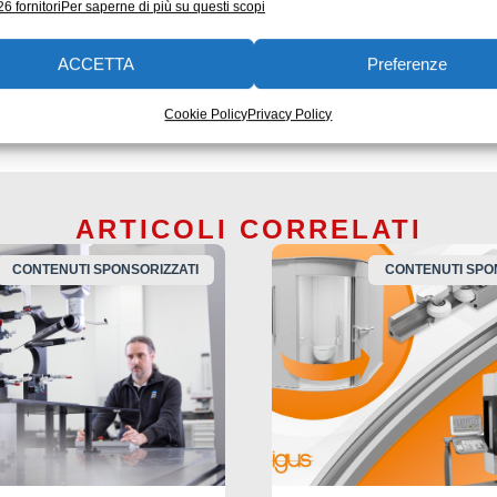
6 fornitori
Per saperne di più su questi scopi
o una risoluzione più semplice dei problemi ed una maggio
ACCETTA
Preferenze
va
mitsubishi electric
System Recorder
Cookie Policy
Privacy Policy
ARTICOLI CORRELATI
CONTENUTI SPONSORIZZATI
CONTENUTI SPO