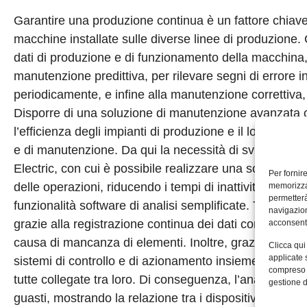
Garantire una produzione continua è un fattore chiave 
macchine installate sulle diverse linee di produzione
dati di produzione e di funzionamento della macchina, 
manutenzione predittiva, per rilevare segni di errore 
periodicamente, e infine alla manutenzione correttiva,
Disporre di una soluzione di manutenzione avanzata con
l’efficienza degli impianti di produzione e il loro fun
e di manutenzione. Da qui la necessità di sviluppare
Electric, con cui è possibile realizzare una soluzione
Per fornir
delle operazioni, riducendo i tempi di inattività grazie a
memorizzar
permetterà
funzionalità software di analisi semplificate. Tra i vant
navigazion
grazie alla registrazione continua dei dati con un feed 
acconsenti
causa di mancanza di elementi. Inoltre, grazie ad una 
Clicca qui
applicate 
sistemi di controllo e di azionamento insieme alle oper
compreso i
tutte collegate tra loro. Di conseguenza, l’analisi del 
gestione d
guasti, mostrando la relazione tra i dispositivi e il 