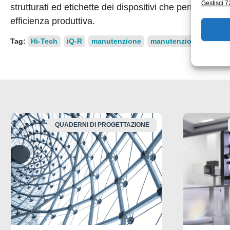
Gestisci 72
strutturati ed etichette dei dispositivi che permetton
efficienza produttiva.
Tag:
Hi-Tech
iQ-R
manutenzione
manutenzione corretti
QUADERNI DI PROGETTAZIONE