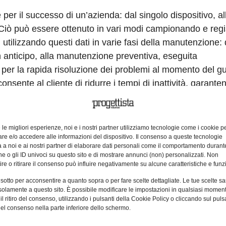
per il successo di un’azienda: dal singolo dispositivo, al
. Ciò può essere ottenuto in vari modi campionando e regi
utilizzando questi dati in varie fasi della manutenzione: 
in anticipo, alla manutenzione preventiva, eseguita
 per la rapida risoluzione dei problemi al momento del g
sente al cliente di ridurre i tempi di inattività, garante
zionamento ottimale, con conseguente riduzione dei costi o
 il nuovo modulo System Recorder per i PLC iQ-R di Mitsu
 di manutenzione correttiva che garantisce un’efficace rip
e le migliori esperienze, noi e i nostri partner utilizziamo tecnologie come i cookie p
ll’ampia registrazione dei dati a livello di sistema e alle
e e/o accedere alle informazioni del dispositivo. Il consenso a queste tecnologie
 a noi e ai nostri partner di elaborare dati personali come il comportamento durant
aggi vi è l’identificazione immediata della causa dell’erro
e o gli ID univoci su questo sito e di mostrare annunci (non) personalizzati. Non
video in real time che riduce la necessità di ripetizioni mu
re o ritirare il consenso può influire negativamente su alcune caratteristiche e funzi
comunicazione universale tra i diversi dispositivi, compre
 sotto per acconsentire a quanto sopra o per fare scelte dettagliate. Le tue scelte s
solamente a questo sito. È possibile modificare le impostazioni in qualsiasi momen
azioni produttive, le irregolarità tra le varie apparecchia
l ritiro del consenso, utilizzando i pulsanti della Cookie Policy o cliccando sul puls
flusso di dati semplifica la comprensione della causa princ
el consenso nella parte inferiore dello schermo.
guasto stesso. Questa nuova soluzione supporta programmi