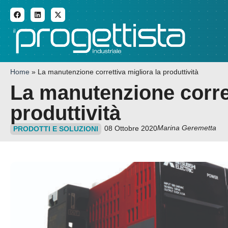
ADDITIVE MANUFACTURI
Home
»
La manutenzione correttiva migliora la produttività
La manutenzione corret
produttività
Marina Geremetta
08 Ottobre 2020
PRODOTTI E SOLUZIONI