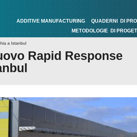
NG
QUADERNI
DI PROGETTAZIONE
TIPS&TRICKS
ADDITIVE MANUFACTURING
QUADERNI
DI PR
METODOLOGIE
DI PROGE
ia a Istanbul
uovo Rapid Response
anbul