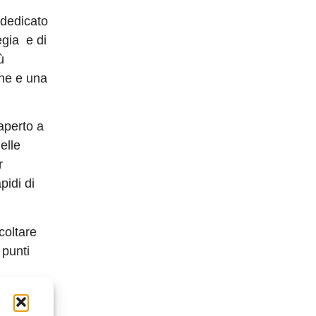
dedicato
egia e di
ù
one e una
aperto a
elle
r
pidi di
coltare
 punti