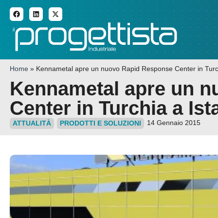
ADDITIVE MANUFACTURI
Home
»
Kennametal apre un nuovo Rapid Response Center in Turch
Kennametal apre un n
Center in Turchia a Ist
14 Gennaio 2015
ATTUALITÀ
PRODOTTI E SOLUZIONI