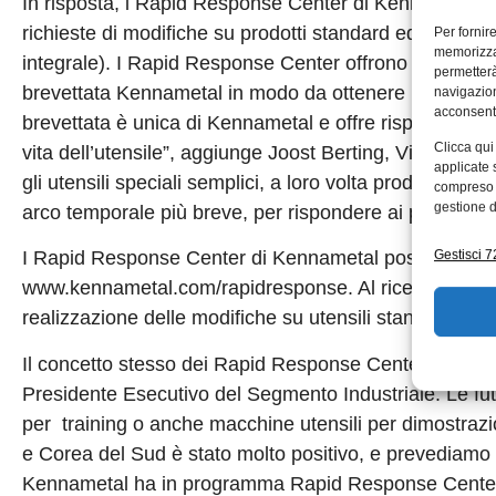
In risposta, i Rapid Response Center di Kennametal so
richieste di modifiche su prodotti standard ed alla riaffi
Per fornir
memorizzar
integrale). I Rapid Response Center offrono la possibili
permetterà
brevettata Kennametal in modo da ottenere le massime p
navigazion
acconsenti
brevettata è unica di Kennametal e offre risparmi di pro
Clicca qui
vita dell’utensile”, aggiunge Joost Berting, Vicepre
applicate 
gli utensili speciali semplici, a loro volta prodotti lo
compreso i
gestione d
arco temporale più breve, per rispondere ai programmi 
Gestisci 72
I Rapid Response Center di Kennametal possono essere
www.kennametal.com/rapidresponse. Al ricevimento delle
realizzazione delle modifiche su utensili standard gli 
Il concetto stesso dei Rapid Response Center è in ev
Presidente Esecutivo del Segmento Industriale. Le futu
per training o anche macchine utensili per dimostrazion
e Corea del Sud è stato molto positivo, e prevediamo 
Kennametal ha in programma Rapid Response Center add