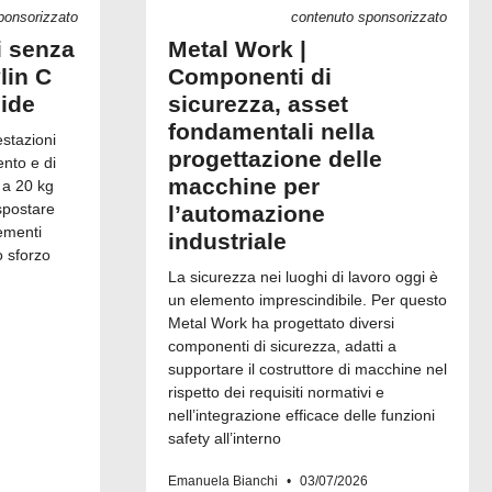
ponsorizzato
contenuto sponsorizzato
i senza
Metal Work |
lin C
Componenti di
uide
sicurezza, asset
fondamentali nella
estazioni
progettazione delle
ento e di
macchine per
 a 20 kg
spostare
l’automazione
ementi
industriale
o sforzo
La sicurezza nei luoghi di lavoro oggi è
un elemento imprescindibile. Per questo
Metal Work ha progettato diversi
componenti di sicurezza, adatti a
supportare il costruttore di macchine nel
rispetto dei requisiti normativi e
nell’integrazione efficace delle funzioni
safety all’interno
Emanuela Bianchi
03/07/2026