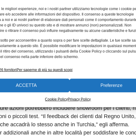
no focalizzati sulla capacità di rispondere rapidamente 
latura di utensili cilindrici usati (punte e frese in metallo 
e le migliori esperienze, noi e i nostri partner utilizziamo tecnologie come i cookie p
e e/o accedere alle informazioni del dispositivo. Il consenso a queste tecnologie
tà di usufruire delle specifiche originali della geometria
 a noi e ai nostri partner di elaborare dati personali come il comportamento durant
restazioni dagli utensili riaffilati. “Questa tecnologia
e o gli ID univoci su questo sito e di mostrare annunci (non) personalizzati. Non
re o ritirare il consenso può influire negativamente su alcune caratteristiche e funzi
duttività non solo nel primo utilizzo, ma anche nell’intero
 sotto per acconsentire a quanto sopra o per fare scelte dettagliate. Le tue scelte s
sidente e Amministratore Delegato EMEA e Asia Pacifico. 
solamente a questo sito. È possibile modificare le impostazioni in qualsiasi momen
calmente, utilizzano la stessa tecnologia e sono consegnati 
l ritiro del consenso, utilizzando i pulsanti della Cookie Policy o cliccando sul puls
el consenso nella parte inferiore dello schermo.
di produzione dei clienti”.
6 fornitori
Per saperne di più su questi scopi
 contattati telefonicamente, via email oppure online su
 richieste, verrà fatta un’offerta entro 24 ore. Per la
ACCETTA
Preferenze
ordini vengono evasi ti entro 10 giorni.
oluzione, secondo Jeswant Gill, Vice Presidente & Vice
Cookie Policy
Privacy Policy
re azioni potrebbero includere showroom per i clienti, r
i o piccoli test. “Il feedback dei clienti dal Regno Unito
che accadrà lo stesso anche in Turchia,” egli afferma.
izionali anche in altre località per soddisfare le cond