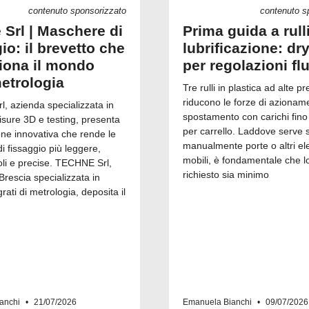
contenuto sponsorizzato
contenuto s
 Srl | Maschere di
Prima guida a rull
io: il brevetto che
lubrificazione: dry
ziona il mondo
per regolazioni fl
metrologia
Tre rulli in plastica ad alte pr
riducono le forze di azionam
, azienda specializzata in
spostamento con carichi fino
isure 3D e testing, presenta
per carrello. Laddove serve 
one innovativa che rende le
manualmente porte o altri el
 fissaggio più leggere,
mobili, è fondamentale che l
i e precise. TECHNE Srl,
richiesto sia minimo
Brescia specializzata in
grati di metrologia, deposita il
anchi
21/07/2026
Emanuela Bianchi
09/07/2026