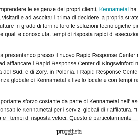
mprendere le esigenze dei propri clienti,
Kennametal
ha 
visitarli e ad ascoltarli prima di decidere la propria strat
rutture in grado di fornire loro le soluzioni tecnologiche pi
e quali è conosciuta, tempi di risposta rapidi di esecuzi
l sta presentando presso il nuovo Rapid Response Center 
 ad affiancare i Rapid Response Center di Kingswinford n
 del Sud, e di Zory, in Polonia. I Rapid Response Cente
za globale di Kennametal a livello locale e con tempi ra
ortante sforzo costante da parte di Kennametal nell’ as
nsabile Kennametal per i servizi globali di riaffilatura. “I
e i tempi di risposta veloci. Questo è particolarmente
le si sta ancora sviluppando”.