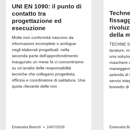
UNI EN 1090: il punto di
Techne
contatto tra
fissagg
progettazione ed
rivolu
esecuzione
della 
Molte non conformità nascono da
informazioni incomplete o ambigue
TECHNE Srl
negli elaborati progettuali. nella
tarature, m
seconda parte dell’approfondimento
una soluzi
inaugurato un mese fa ci concentriamo
maschere di
su un’analisi delle responsabilità
maneggevol
tecniche che collegano progettista,
azienda di 
officina e coordinatore di saldatura. Una
servizi inte
quota rilevante delle non
brevetto di
Emanuela Bianchi
24/07/2026
Emanuela Bi