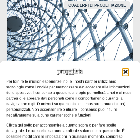
QUADERNI DI PROGETTAZIONE
Per fornire le migliori esperienze, noi e i nostri partner utilizziamo
UNI EN 1090: il punto di contatto tra
tecnologie come i cookie per memorizzare e/o accedere alle informazioni
progettazione ed esecuzione
del dispositivo. Il consenso a queste tecnologie permetterà a noi e ai nostri
partner di elaborare dati personali come il comportamento durante la
Molte non conformità nascono da informazioni incomplete
navigazione o gli ID univoci su questo sito e di mostrare annunci (non)
o ambigue negli elaborati progettuali. nella seconda parte
personalizzati. Non acconsentire o ritirare il consenso può influire
negativamente su alcune caratteristiche e funzioni.
dell’approfondimento inaugurato un mese fa ci
concentriamo su un’analisi delle responsabilità tecniche
Clicca qui sotto per acconsentire a quanto sopra o per fare scelte
che collegano progettista, officina e coordinatore di
dettagliate. Le tue scelte saranno applicate solamente a questo sito. È
saldatura. Una quota rilevante delle non
possibile modificare le impostazioni in qualsiasi momento, compreso il