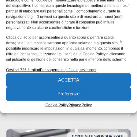
tecnologie come i cookie per memorizzare e/o accedere alle informazioni
del dispositivo. Il consenso a queste tecnologie permetterà a noi e ai nostri
partner di elaborare dati personali come il comportamento durante la
navigazione o gli ID univoci su questo sito e di mostrare annunci (non)
personalizzati. Non acconsentire o ritirare il consenso può influire
negativamente su alcune caratteristiche e funzioni.
Clicca qui sotto per acconsentire a quanto sopra o per fare scelte
dettagliate. Le tue scelte saranno applicate solamente a questo sito. È
UNI EN 1090: il punto di contatto tra
possibile modificare le impostazioni in qualsiasi momento, compreso il
ritiro del consenso, utilizzando i pulsanti della Cookie Policy o cliccando
progettazione ed esecuzione
sul pulsante di gestione del consenso nella parte inferiore dello schermo.
Molte non conformità nascono da informazioni incomplete
Gestisci 726 fornitori
Per saperne di più su questi scopi
o ambigue negli elaborati progettuali. nella seconda parte
ACCETTA
dell’approfondimento inaugurato un mese fa ci
concentriamo su un’analisi delle responsabilità tecniche
che collegano progettista, officina e coordinatore di
Preferenze
saldatura. Una quota rilevante delle non
Cookie Policy
Privacy Policy
Emanuela Bianchi
24/07/2026
CONTENUTI SPONSORIZZATI