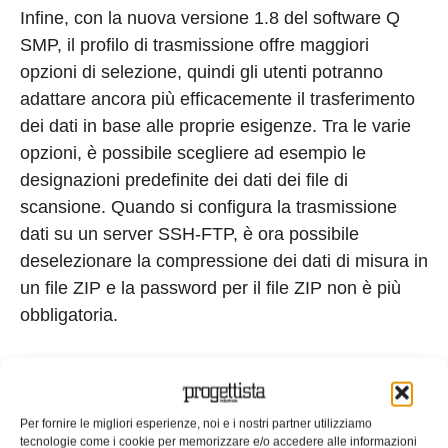
Infine, con la nuova versione 1.8 del software Q
SMP, il profilo di trasmissione offre maggiori
opzioni di selezione, quindi gli utenti potranno
adattare ancora più efficacemente il trasferimento
dei dati in base alle proprie esigenze. Tra le varie
opzioni, è possibile scegliere ad esempio le
designazioni predefinite dei dati dei file di
scansione. Quando si configura la trasmissione
dati su un server SSH-FTP, è ora possibile
deselezionare la compressione dei dati di misura in
un file ZIP e la password per il file ZIP non è più
obbligatoria.
Tag:
cloud
consumi energetici
Hi-Tech
misura e controllo
Qundis
Smart Metering
Per fornire le migliori esperienze, noi e i nostri partner utilizziamo
tecnologie come i cookie per memorizzare e/o accedere alle informazioni
EDICOLA WEB