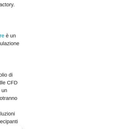
actory.
re
è un
mulazione
lio di
adle CFD
, un
potranno
luzioni
tecipanti