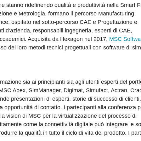
he stanno ridefinendo qualità e produttività nella Smart F
zione e Metrologia, formano il percorso Manufacturing
ce, ospitato nel sotto-percorso CAE e Progettazione e
nti d’azienda, responsabili ingegneria, esperti di CAE,
 e accademici. Acquisita da Hexagon nel 2017,
MSC Softwa
esso dei loro metodi tecnici progettuali con software di si
ione sia ai principianti sia agli utenti esperti del portfo
MSC Apex, SimManager, Digimat, Simufact, Actran, Cr
presentazioni di esperti, storie di successo di clienti
a opportunità di contatto. I partecipanti alla conferenza 
la vision di MSC per la virtualizzazione del processo di
ttamente come la connettività digitale può integrare le so
urre la qualità in tutto il ciclo di vita del prodotto. I par