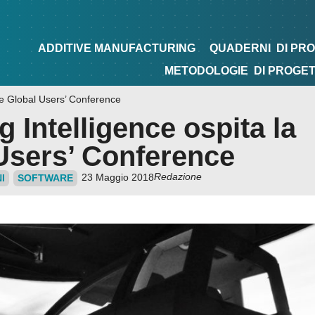
NG
QUADERNI
DI PROGETTAZIONE
TIPS&TRICKS
ADDITIVE MANUFACTURING
QUADERNI
DI PR
METODOLOGIE
DI PROGE
e Global Users’ Conference
Intelligence ospita la
Users’ Conference
Redazione
23 Maggio 2018
I
SOFTWARE