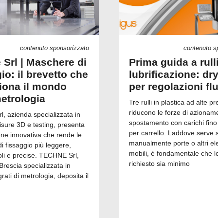
contenuto sponsorizzato
contenuto s
 Srl | Maschere di
Prima guida a rull
io: il brevetto che
lubrificazione: dry
ziona il mondo
per regolazioni fl
metrologia
Tre rulli in plastica ad alte pr
riducono le forze di azionam
, azienda specializzata in
spostamento con carichi fino
isure 3D e testing, presenta
per carrello. Laddove serve 
one innovativa che rende le
manualmente porte o altri el
 fissaggio più leggere,
mobili, è fondamentale che l
i e precise. TECHNE Srl,
richiesto sia minimo
Brescia specializzata in
grati di metrologia, deposita il