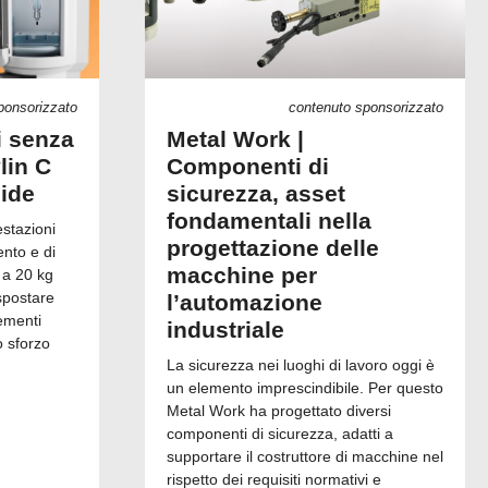
ponsorizzato
contenuto sponsorizzato
i senza
Metal Work |
lin C
Componenti di
uide
sicurezza, asset
fondamentali nella
estazioni
progettazione delle
ento e di
macchine per
 a 20 kg
spostare
l’automazione
ementi
industriale
o sforzo
La sicurezza nei luoghi di lavoro oggi è
un elemento imprescindibile. Per questo
Metal Work ha progettato diversi
componenti di sicurezza, adatti a
supportare il costruttore di macchine nel
rispetto dei requisiti normativi e