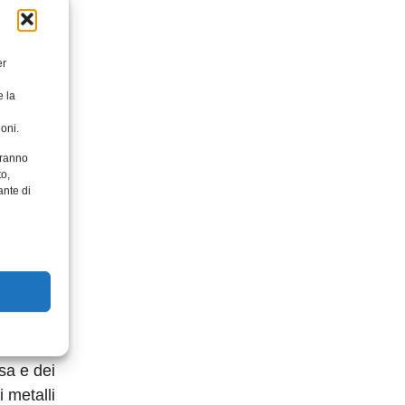
nologie
er
e la
otte da
go della
oni.
rmatura.
aranno
a
to,
ante di
 la
sessioni
sa e dei
i metalli