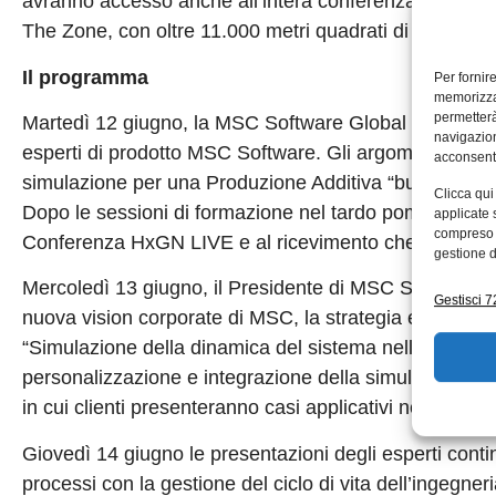
avranno accesso anche all’intera conferenza HxGN LIVE
The Zone, con oltre 11.000 metri quadrati di tecnolog
Il programma
Per fornir
memorizzar
permetterà
Martedì 12 giugno, la MSC Software Global Users’ Con
navigazion
esperti di prodotto MSC Software. Gli argomenti dei 
acconsenti
simulazione per una Produzione Additiva “buona la prim
Clicca qui
Dopo le sessioni di formazione nel tardo pomeriggio tutt
applicate 
compreso i
Conferenza HxGN LIVE e al ricevimento che seguirà.
gestione d
Mercoledì 13 giugno, il Presidente di MSC Software 
Gestisci 72
nuova vision corporate di MSC, la strategia e la roadmap
“Simulazione della dinamica del sistema nell’elettrifi
personalizzazione e integrazione della simulazione ne
in cui clienti presenteranno casi applicativi nei settor
Giovedì 14 giugno le presentazioni degli esperti cont
processi con la gestione del ciclo di vita dell’ingegner