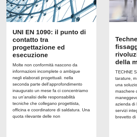
UNI EN 1090: il punto di
Techne
contatto tra
fissagg
progettazione ed
rivolu
esecuzione
della 
Molte non conformità nascono da
informazioni incomplete o ambigue
TECHNE Srl
negli elaborati progettuali. nella
tarature, m
seconda parte dell’approfondimento
una soluzi
inaugurato un mese fa ci concentriamo
maschere di
su un’analisi delle responsabilità
maneggevol
tecniche che collegano progettista,
azienda di 
officina e coordinatore di saldatura. Una
servizi inte
quota rilevante delle non
brevetto di