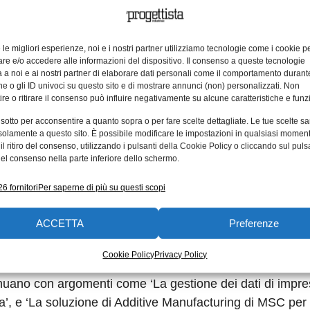
 con le relative presentazioni e all’esposizione di tec
ie Hexagon e più di 60 sponsor espositori.
e le migliori esperienze, noi e i nostri partner utilizziamo tecnologie come i cookie p
e e/o accedere alle informazioni del dispositivo. Il consenso a queste tecnologie
 a noi e ai nostri partner di elaborare dati personali come il comportamento durant
ference inizia con sessioni di formazione gratuite cond
e o gli ID univoci su questo sito e di mostrare annunci (non) personalizzati. Non
corsi comprendono: 1) Le novità in Apex Hawk, 2) L’impie
re o ritirare il consenso può influire negativamente su alcune caratteristiche e funzi
a”, e 3) Virtualizzazione dei processi di saldatura e fo
 sotto per acconsentire a quanto sopra o per fare scelte dettagliate. Le tue scelte s
i i partecipanti sono invitati al discorso di apertura dell
solamente a questo sito. È possibile modificare le impostazioni in qualsiasi momen
l ritiro del consenso, utilizzando i pulsanti della Cookie Policy o cliccando sul puls
el consenso nella parte inferiore dello schermo.
Paolo Guglielmini e il CTO Brian Shepherd presenteranno
6 fornitori
Per saperne di più su questi scopi
 per il futuro. Tra gli altri argomenti delle sessioni:
cazione e automazione del veicolo” e “Miglioramento della
ACCETTA
Preferenze
i processi di ingegneria”. Nel pomeriggio ci saranno sei 
i automotive, aeronautica e altri ancora.
Cookie Policy
Privacy Policy
inuano con argomenti come ‘La gestione dei dati di impre
ia’, e ‘La soluzione di Additive Manufacturing di MSC per 