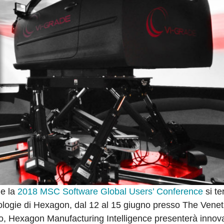
e la
2018 MSC Software Global Users’ Conference
si te
nologie di Hexagon, dal 12 al 15 giugno presso The Venet
to, Hexagon Manufacturing Intelligence presenterà innov