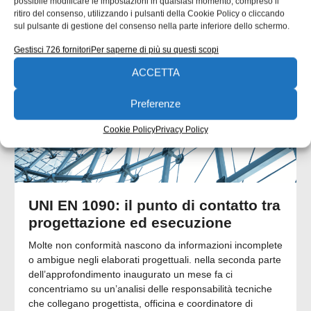
possibile modificare le impostazioni in qualsiasi momento, compreso il
ARTICOLI CORRELATI
ritiro del consenso, utilizzando i pulsanti della Cookie Policy o cliccando
sul pulsante di gestione del consenso nella parte inferiore dello schermo.
QUADERNI DI PROGETTAZIONE
Gestisci 726 fornitori
Per saperne di più su questi scopi
ACCETTA
Preferenze
Cookie Policy
Privacy Policy
UNI EN 1090: il punto di contatto tra
progettazione ed esecuzione
Molte non conformità nascono da informazioni incomplete
o ambigue negli elaborati progettuali. nella seconda parte
dell’approfondimento inaugurato un mese fa ci
concentriamo su un’analisi delle responsabilità tecniche
che collegano progettista, officina e coordinatore di