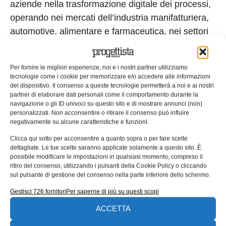
aziende nella trasformazione digitale dei processi,
operando nei mercati dell’industria manifatturiera,
automotive, alimentare e farmaceutica, nei settori
della produzione, della logistica e dei servizi.
Grazie alle competenze tecnologiche acquisite
Per fornire le migliori esperienze, noi e i nostri partner utilizziamo
attraverso installazioni di sistemi presso aziende di
tecnologie come i cookie per memorizzare e/o accedere alle informazioni
primaria importanza in Italia e all’estero, tutte le
del dispositivo. Il consenso a queste tecnologie permetterà a noi e ai nostri
partner di elaborare dati personali come il comportamento durante la
soluzioni di integrazione offerte sono in grado di
navigazione o gli ID univoci su questo sito e di mostrare annunci (non)
soddisfare i requisiti di industria 4.0 e Smart
personalizzati. Non acconsentire o ritirare il consenso può influire
negativamente su alcune caratteristiche e funzioni.
Factory.
Clicca qui sotto per acconsentire a quanto sopra o per fare scelte
Tag:
Aziende
FasThink
MACSPE
dettagliate. Le tue scelte saranno applicate solamente a questo sito. È
possibile modificare le impostazioni in qualsiasi momento, compreso il
EDICOLA WEB
ritiro del consenso, utilizzando i pulsanti della Cookie Policy o cliccando
sul pulsante di gestione del consenso nella parte inferiore dello schermo.
Gestisci 726 fornitori
Per saperne di più su questi scopi
ACCETTA