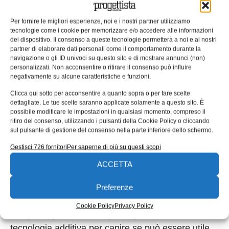
su richiesta. Abbiamo alcune macchine di tipo
Per fornire le migliori esperienze, noi e i nostri partner utilizziamo
droplet la 200-3x e la 300-3x e a filamento (la
tecnologie come i cookie per memorizzare e/o accedere alle informazioni
innovatiQ TiQ 5). ARBURG in questo modo ha la
del dispositivo. Il consenso a queste tecnologie permetterà a noi e ai nostri
partner di elaborare dati personali come il comportamento durante la
possibilità di produrre campionature e qualificare
navigazione o gli ID univoci su questo sito e di mostrare annunci (non)
materiali nuovi su richiesta dei clienti italiani
personalizzati. Non acconsentire o ritirare il consenso può influire
negativamente su alcune caratteristiche e funzioni.
direttamente in loco e dall’altra parte Faberlab può
Clicca qui sotto per acconsentire a quanto sopra o per fare scelte
mettere a frutto la sua esperienza accumulata negli
dettagliate. Le tue scelte saranno applicate solamente a questo sito. È
anni avendo a disposizione un parco macchine
possibile modificare le impostazioni in qualsiasi momento, compreso il
ritiro del consenso, utilizzando i pulsanti della Cookie Policy o cliccando
completo.
sul pulsante di gestione del consenso nella parte inferiore dello schermo.
La sinergia tra le due aziende permetterà di dare
Gestisci 726 fornitori
Per saperne di più su questi scopi
quel tipo di supporto “all round” che è insito nel
ACCETTA
motto di Arburg “wir sind da” in tedesco che
significa noi ci siamo. Questo verrà declinato in
Preferenze
formazione, supporto al processo, produzione di
Cookie Policy
Privacy Policy
campioni, piccole serie, prototipi, testare la
tecnologia additiva per capire se può essere utile