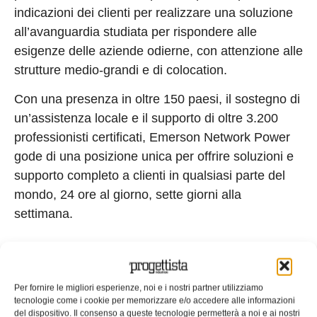
indicazioni dei clienti per realizzare una soluzione
all’avanguardia studiata per rispondere alle
esigenze delle aziende odierne, con attenzione alle
strutture medio-grandi e di colocation.
Con una presenza in oltre 150 paesi, il sostegno di
un’assistenza locale e il supporto di oltre 3.200
professionisti certificati, Emerson Network Power
gode di una posizione unica per offrire soluzioni e
supporto completo a clienti in qualsiasi parte del
mondo, 24 ore al giorno, sette giorni alla
settimana.
“La soluzione Liebert EFC e la Evaporative Cooling
Per fornire le migliori esperienze, noi e i nostri partner utilizziamo
Validation Area sono un complemento vitale al
tecnologie come i cookie per memorizzare e/o accedere alle informazioni
nostro portfolio Thermal Management. Offrono ai
del dispositivo. Il consenso a queste tecnologie permetterà a noi e ai nostri