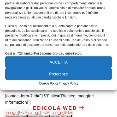
partner di elaborare dati personali come il comportamento durante la
nostri clienti la totale trasparenza sulla soluzione,
navigazione o gli ID univoci su questo sito e di mostrare annunci (non)
oltre a ingenti risparmi sui costi e un prodotto di
personalizzati. Non acconsentire o ritirare il consenso può influire
negativamente su alcune caratteristiche e funzioni.
altissima qualità”, ha dichiarato Kevin Brady,
vicepresidente Thermal Management, Emerson
Clicca qui sotto per acconsentire a quanto sopra o per fare scelte
dettagliate. Le tue scelte saranno applicate solamente a questo sito. È
Network Power EMEA. “Integrando i riscontri dei
possibile modificare le impostazioni in qualsiasi momento, compreso il
nostri clienti lungo l’intero processo di sviluppo,
ritiro del consenso, utilizzando i pulsanti della Cookie Policy o cliccando
sul pulsante di gestione del consenso nella parte inferiore dello schermo.
facciamo sì che le nostre soluzioni di Thermal
Management rispondano realmente alle esigenze
Gestisci 726 fornitori
Per saperne di più su questi scopi
in continuo divenire delle loro aziende.”
ACCETTA
Preferenze
Tag:
Emerson
Evaporative Cooling Validation Area
Cookie Policy
Privacy Policy
freecooling
Liebert
scambiatore di calore
[contact-form-7 id="153" title="Richiedi maggiori
informazioni"]
EDICOLA WEB