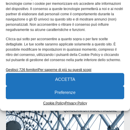
tecnologie come i cookie per memorizzare e/o accedere alle informazioni
informazioni"]
del dispositivo. Il consenso a queste tecnologie permetterà a noi e ai nostri
EDICOLA WEB
partner di elaborare dati personali come il comportamento durante la
navigazione o gli ID univoci su questo sito e di mostrare annunci (non)
personalizzati. Non acconsentire o ritirare il consenso può influire
negativamente su alcune caratteristiche e funzioni.
Clicca qui sotto per acconsentire a quanto sopra o per fare scelte
dettagliate. Le tue scelte saranno applicate solamente a questo sito. È
possibile modificare le impostazioni in qualsiasi momento, compreso il
ritiro del consenso, utilizzando i pulsanti della Cookie Policy o cliccando
ISCRIVITI ALLA NEWSLETTER
sul pulsante di gestione del consenso nella parte inferiore dello schermo.
Gestisci 726 fornitori
Per saperne di più su questi scopi
ACCETTA
Preferenze
ARTICOLI CORRELATI
Cookie Policy
Privacy Policy
QUADERNI DI PROGETTAZIONE