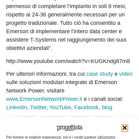
permesso di completare l’impianto in soli 9 mesi,
rispetto ai 24-36 generalmente necessari per un
progetto tradizionale. Tutto ciò ha consentito a
Emerson di implementare l’intero data center e
assistere T-Systems nel raggiungimento dei suoi
obiettivi aziendali”.
http://www.youtube.com/watch?v=KUGKndg87m8
Per ulteriori informazioni, tra cui
case study
e
video
sulle soluzioni modulari integrate di Emerson
Network Power, visitare
www.EmersonNetworkPower.it
e i canali social:
Linkedin
,
Twitter
,
YouTube
,
Facebook
,
blog
Tag:
Aziende
data center
Emerson
Europa
T-Systems
[contact-form-7 id="153" title="Richiedi maggiori
Per fornire le migliori esperienze, noi e i nostri partner utilizziamo