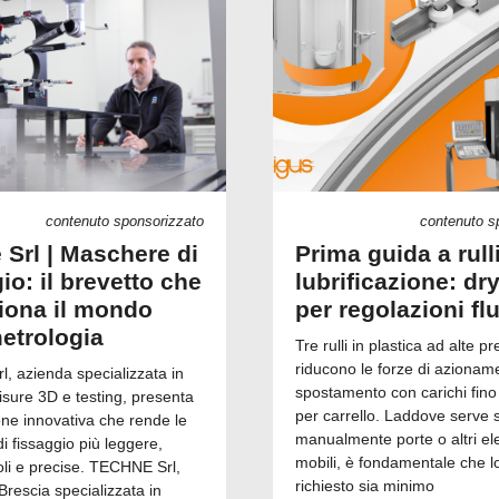
contenuto sponsorizzato
contenuto s
 Srl | Maschere di
Prima guida a rull
io: il brevetto che
lubrificazione: dry
ziona il mondo
per regolazioni fl
metrologia
Tre rulli in plastica ad alte pr
riducono le forze di azionam
, azienda specializzata in
spostamento con carichi fino
isure 3D e testing, presenta
per carrello. Laddove serve 
one innovativa che rende le
manualmente porte o altri el
 fissaggio più leggere,
mobili, è fondamentale che l
i e precise. TECHNE Srl,
richiesto sia minimo
Brescia specializzata in