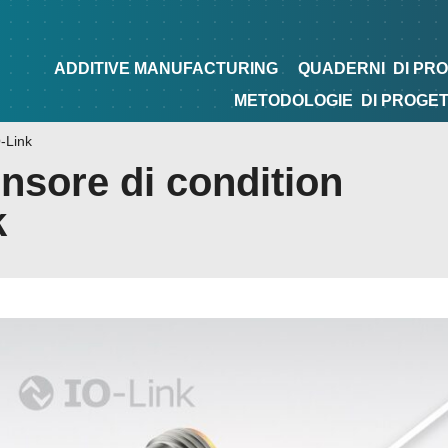
NG
QUADERNI
DI PROGETTAZIONE
TIPS&TRICKS
ADDITIVE MANUFACTURING
QUADERNI
DI PR
METODOLOGIE
DI PROGE
-Link
nsore di condition
k