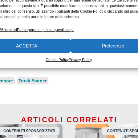
 sotto per acconsentire a quanto sopra o per fare scelte dettagliate. Le tue scelte s
solamente a questo sito. È possibile modificare le impostazioni in qualsiasi momen
elle macchine moderne, in quanto
il sensore intelligent
l ritiro del consenso, utilizzando i pulsanti della Cookie Policy o cliccando sul puls
el consenso nella parte inferiore dello schermo.
, ma anche calcolare, ad esempio, il tasso di conde
lungo termine apprezzeranno la funzione pre-configurata a
6 fornitori
Per saperne di più su questi scopi
ACCETTA
Preferenze
io del sensore.
Il master IO-Link di Turck Banner può me
o, senza bisogno di alcun software aggiuntivo.
Cookie Policy
Privacy Policy
ensore
Truck Banner
ARTICOLI CORRELATI
CONTENUTI SPONSORIZZATI
CONTENUTI SPO