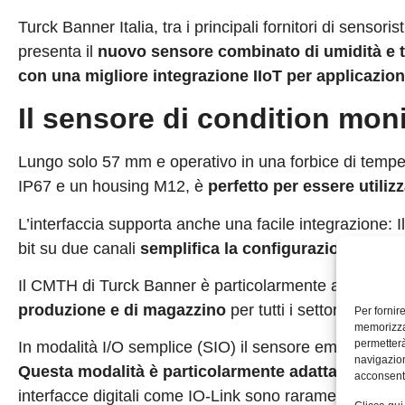
Turck Banner Italia, tra i principali fornitori di sensori
presenta il
nuovo sensore combinato di umidità e 
con una migliore integrazione IIoT per applicazioni
Il sensore di condition moni
Lungo solo 57 mm e operativo in una forbice di temper
IP67 e un housing M12, è
perfetto per essere utilizza
L’interfaccia supporta anche una facile integrazione: 
bit su due canali
semplifica la configurazione neutra
Il CMTH di Turck Banner è particolarmente adatto per
produzione e di magazzino
per tutti i settori che tra
Per fornir
memorizzar
permetterà
In modalità I/O semplice (SIO) il sensore emette un s
navigazion
Questa modalità è particolarmente adatta per il retr
acconsenti
interfacce digitali come IO-Link sono raramente disponi