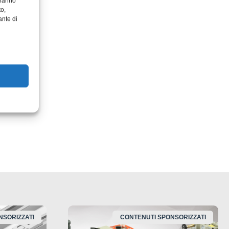
aranno
to,
e CMTH
ante di
nsa
d
ttere in
NSORIZZATI
CONTENUTI SPONSORIZZATI