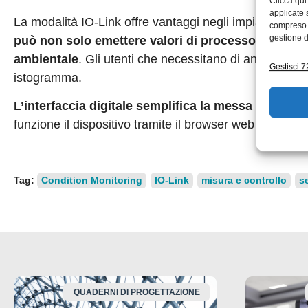
Clicca qui
applicate 
La modalità IO-Link offre vantaggi negli impianti o n
compreso i
gestione d
può non solo emettere valori di processo continui
ambientale
. Gli utenti che necessitano di analisi a 
Gestisci 72
istogramma.
L’interfaccia digitale semplifica la messa in serviz
funzione il dispositivo tramite il browser web integrat
Tag:
Condition Monitoring
IO-Link
misura e controllo
s
QUADERNI DI PROGETTAZIONE