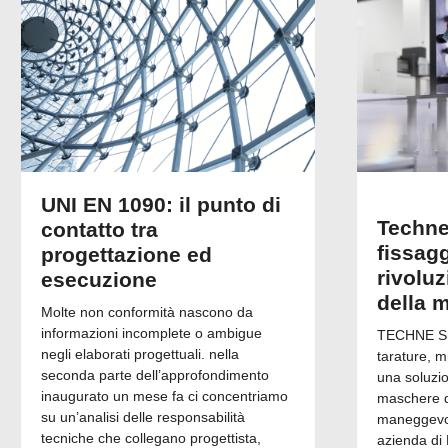
UNI EN 1090: il punto di
Techne
contatto tra
fissagg
progettazione ed
rivolu
esecuzione
della 
Molte non conformità nascono da
informazioni incomplete o ambigue
TECHNE Srl
negli elaborati progettuali. nella
tarature, m
seconda parte dell’approfondimento
una soluzi
inaugurato un mese fa ci concentriamo
maschere di
su un’analisi delle responsabilità
maneggevol
tecniche che collegano progettista,
azienda di 