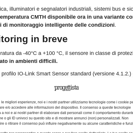
stica, illuminatori e segnalatori industriali, sistemi bus e s
temperatura CMTH disponibile ora in una variante c
 di monitoraggio intelligente delle condizioni
.
toring in breve
atura da -40°C a +100 °C, il sensore in classe di protez
to in ambienti difficili.
Il profilo IO-Link Smart Sensor standard (versione 4.1.2.)
le dei sistemi in rete
.
 il
monitoraggio delle condizioni climatiche negli edif
ttano merci sensibili all’umidità e alla temperatura.
e le migliori esperienze, noi e i nostri partner utilizziamo tecnologie come i cookie p
e e/o accedere alle informazioni del dispositivo. Il consenso a queste tecnologie
 a noi e ai nostri partner di elaborare dati personali come il comportamento durant
egnale di commutazione per la temperatura e uno per l’u
e o gli ID univoci su questo sito e di mostrare annunci (non) personalizzati. Non
ofit dei dati climatici nelle applicazioni esistenti
, do
re o ritirare il consenso può influire negativamente su alcune caratteristiche e funzi
bili.