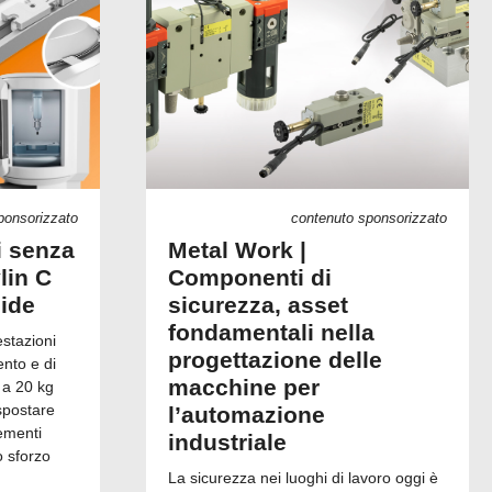
ponsorizzato
contenuto sponsorizzato
i senza
Metal Work |
lin C
Componenti di
uide
sicurezza, asset
fondamentali nella
estazioni
progettazione delle
ento e di
macchine per
 a 20 kg
spostare
l’automazione
ementi
industriale
o sforzo
La sicurezza nei luoghi di lavoro oggi è