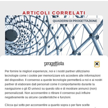
ARTICOLI CORRELATI
QUADERNI DI PROGETTAZIONE
Per fornire le migliori esperienze, noi e i nostri partner utilizziamo
tecnologie come i cookie per memorizzare e/o accedere alle informazioni
del dispositivo. Il consenso a queste tecnologie permetterà a noi e ai nostri
UNI EN 1090: il punto di contatto tra
partner di elaborare dati personali come il comportamento durante la
progettazione ed esecuzione
navigazione o gli ID univoci su questo sito e di mostrare annunci (non)
personalizzati. Non acconsentire o ritirare il consenso può influire
Molte non conformità nascono da informazioni incomplete
negativamente su alcune caratteristiche e funzioni.
o ambigue negli elaborati progettuali. nella seconda parte
Clicca qui sotto per acconsentire a quanto sopra o per fare scelte
dell’approfondimento inaugurato un mese fa ci