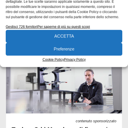
dettagliate. Le tue scelte saranno applicate solamente a questo sito. È
concentriamo su un’analisi delle responsabilità tecniche
possibile modificare le impostazioni in qualsiasi momento, compreso il
che collegano progettista, officina e coordinatore di
ritiro del consenso, utilizzando i pulsanti della Cookie Policy o cliccando
saldatura. Una quota rilevante delle non
sul pulsante di gestione del consenso nella parte inferiore dello schermo.
Gestisci 726 fornitori
Per saperne di più su questi scopi
Emanuela Bianchi
24/07/2026
ACCETTA
Preferenze
CONTENUTI SPONSORIZZATI
Cookie Policy
Privacy Policy
contenuto sponsorizzato