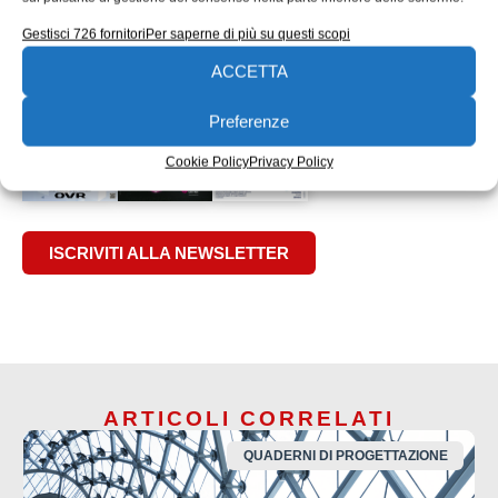
Industria 4.0
Intelligent Report Information System
Gestisci 726 fornitori
Per saperne di più su questi scopi
manutenzione
Manutenzione predittiva
EDICOLA WEB
ACCETTA
Preferenze
Cookie Policy
Privacy Policy
ISCRIVITI ALLA NEWSLETTER
ARTICOLI CORRELATI
QUADERNI DI PROGETTAZIONE