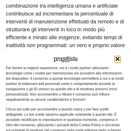
combinazione tra intelligenza umana e artificiale
contribuisce ad incrementare la percentuale di
interventi di manutenzione effettuati da remoto e di
strutturare gli interventi in loco in modo più
efficiente e mirato alle esigenze, evitando tempi di
inattività non programmati: un vero e proprio valore
aggiunto per i gestori degli impianti”. L‘utilizzo di
I.R.I.S. non comporta alcuna ulteriore spesa di
hardware in quanto per le rilevazioni è sufficiente
Per fornire le migliori esperienze, noi e i nostri partner utilizziamo
tecnologie come i cookie per memorizzare e/o accedere alle informazioni
disporre di una connessione internet. 2G monitora
del dispositivo. Il consenso a queste tecnologie permetterà a noi e ai nostri
costantemente le esigenze del mercato e dei propri
partner di elaborare dati personali come il comportamento durante la
navigazione o gli ID univoci su questo sito e di mostrare annunci (non)
clienti e, attraverso il suo dipartimento di R&D,
personalizzati. Non acconsentire o ritirare il consenso può influire
sfrutta le ultime tecnologie per offrire soluzioni che
negativamente su alcune caratteristiche e funzioni.
migliorino la user experience dei suoi prodotti.
Clicca qui sotto per acconsentire a quanto sopra o per fare scelte
dettagliate. Le tue scelte saranno applicate solamente a questo sito. È
Tag:
2G
2G Energy
Aziende
I.R.I.S.
possibile modificare le impostazioni in qualsiasi momento, compreso il
ritiro del consenso, utilizzando i pulsanti della Cookie Policy o cliccando
Impianti di cogenerazione
Impianto di cogenerazione
sul pulsante di gestione del consenso nella parte inferiore dello schermo.