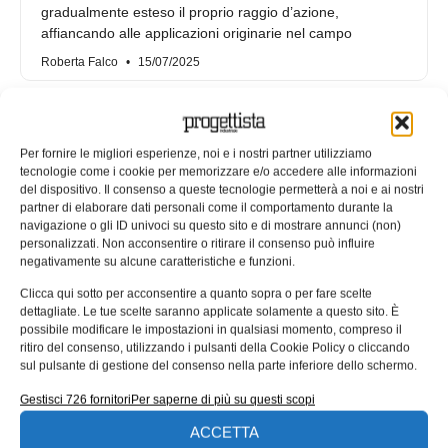
gradualmente esteso il proprio raggio d’azione,
affiancando alle applicazioni originarie nel campo
Roberta Falco
15/07/2025
Per fornire le migliori esperienze, noi e i nostri partner utilizziamo
tecnologie come i cookie per memorizzare e/o accedere alle informazioni
del dispositivo. Il consenso a queste tecnologie permetterà a noi e ai nostri
partner di elaborare dati personali come il comportamento durante la
navigazione o gli ID univoci su questo sito e di mostrare annunci (non)
personalizzati. Non acconsentire o ritirare il consenso può influire
negativamente su alcune caratteristiche e funzioni.
Clicca qui sotto per acconsentire a quanto sopra o per fare scelte
dettagliate. Le tue scelte saranno applicate solamente a questo sito. È
possibile modificare le impostazioni in qualsiasi momento, compreso il
ritiro del consenso, utilizzando i pulsanti della Cookie Policy o cliccando
Ottimizzare i costi nella
sul pulsante di gestione del consenso nella parte inferiore dello schermo.
progettazione industriale
Gestisci 726 fornitori
Per saperne di più su questi scopi
Il mantenimento della competitività all’interno del
dinamico panorama industriale contemporaneo richiede
ACCETTA