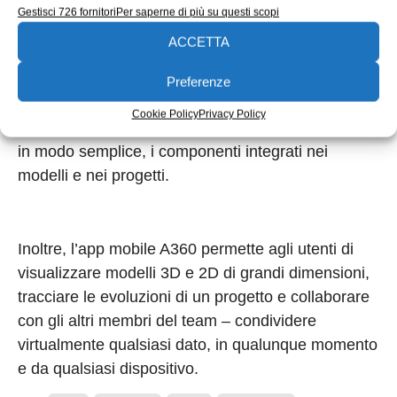
Gestisci 726 fornitori
Per saperne di più su questi scopi
A360 Team permette di visualizzare oltre 100
ACCETTA
formati 2D e 3D tramite browser web senza
effettuare il download o la necessità di un plug-in.
Preferenze
La funzionalità di ricerca avanzata va ben oltre il
Cookie Policy
Privacy Policy
semplice testo e permette all’utente di individuare,
in modo semplice, i componenti integrati nei
modelli e nei progetti.
Inoltre, l’app mobile A360 permette agli utenti di
visualizzare modelli 3D e 2D di grandi dimensioni,
tracciare le evoluzioni di un progetto e collaborare
con gli altri membri del team – condividere
virtualmente qualsiasi dato, in qualunque momento
e da qualsiasi dispositivo.