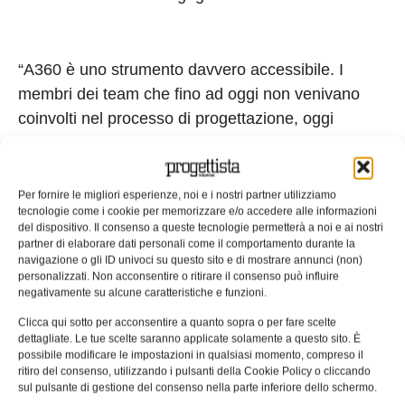
“A360 è uno strumento davvero accessibile. I
membri dei team che fino ad oggi non venivano
coinvolti nel processo di progettazione, oggi
partecipano e contribuiscono ai progetti,
permettendoci in questo modo di ampliare le
competenze del team”, ha commentato Calvin
Per fornire le migliori esperienze, noi e i nostri partner utilizziamo
tecnologie come i cookie per memorizzare e/o accedere alle informazioni
Domenico III, presidente di DGF Technologies, una
del dispositivo. Il consenso a queste tecnologie permetterà a noi e ai nostri
società di consulenza con sede nel Massachusetts
partner di elaborare dati personali come il comportamento durante la
navigazione o gli ID univoci su questo sito e di mostrare annunci (non)
che fornisce servizi di ingegneristica in diversi
personalizzati. Non acconsentire o ritirare il consenso può influire
campi. “Inoltre, avere un pacchetto CAD/CAM
negativamente su alcune caratteristiche e funzioni.
integrato con Fusion 360 ci permette di operare su
Clicca qui sotto per acconsentire a quanto sopra o per fare scelte
una singola piattaforma e di agire rapidamente. E
dettagliate. Le tue scelte saranno applicate solamente a questo sito. È
possibile modificare le impostazioni in qualsiasi momento, compreso il
questo è esattamente ciò di cui avevamo bisogno”.
ritiro del consenso, utilizzando i pulsanti della Cookie Policy o cliccando
sul pulsante di gestione del consenso nella parte inferiore dello schermo.