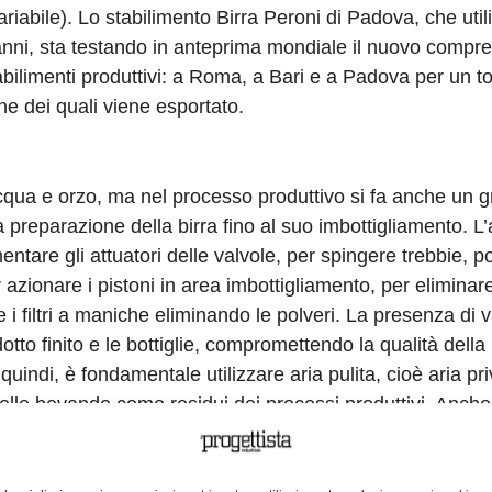
iabile). Lo stabilimento Birra Peroni di Padova, che util
’anni, sta testando in anteprima mondiale il nuovo compr
abilimenti produttivi: a Roma, a Bari e a Padova per un to
ione dei quali viene esportato.
acqua e orzo, ma nel processo produttivo si fa anche un 
a preparazione della birra fino al suo imbottigliamento. L’
entare gli attuatori delle valvole, per spingere trebbie, po
er azionare i pistoni in area imbottigliamento, per elimina
 i filtri a maniche eliminando le polveri. La presenza di v
odotto finito e le bottiglie, compromettendo la qualità del
quindi, è fondamentale utilizzare aria pulita, cioè aria pri
 nelle bevande come residui dei processi produttivi. Anche
portante: in ambito industriale circa l’11% dei consumi e
l consumo di energia che può arrivare a rappresentare più