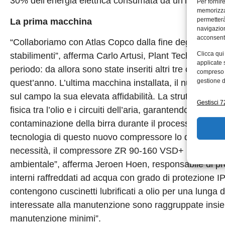
30% dell’energia elettrica consumata da un’impresa.
Per fornir
memorizzar
permetterà
La prima macchina
navigazion
acconsenti
“Collaboriamo con Atlas Copco dalla fine degli anni ’8
Clicca qui
stabilimenti”, afferma Carlo Artusi, Plant Technical Man
applicate 
periodo: da allora sono state inseriti altri tre compress
compreso i
gestione d
quest’anno. L’ultima macchina installata, il nuovo 
sul campo la sua elevata affidabilità. La struttura e 
Gestisci 72
fisica tra l’olio e i circuiti dell’aria, garantendo un’ar
contaminazione della birra durante il processo produtt
tecnologia di questo nuovo compressore lo dimostra: reg
necessità, il compressore ZR 90-160 VSD+ riduce signi
ambientale”, afferma Jeroen Hoen, responsabile di pro
interni raffreddati ad acqua con grado di protezione IP6
contengono cuscinetti lubrificati a olio per una lunga 
interessate alla manutenzione sono raggruppate insiem
manutenzione minimi”.