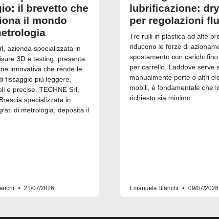
io: il brevetto che
lubrificazione: dry
ziona il mondo
per regolazioni fl
metrologia
Tre rulli in plastica ad alte pr
riducono le forze di azionam
, azienda specializzata in
spostamento con carichi fino
isure 3D e testing, presenta
per carrello. Laddove serve 
one innovativa che rende le
manualmente porte o altri el
 fissaggio più leggere,
mobili, è fondamentale che l
i e precise. TECHNE Srl,
richiesto sia minimo
Brescia specializzata in
grati di metrologia, deposita il
anchi
21/07/2026
Emanuela Bianchi
09/07/2026