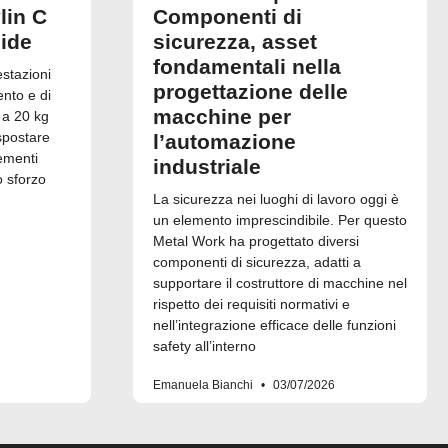
lin C
Componenti di
uide
sicurezza, asset
fondamentali nella
estazioni
progettazione delle
ento e di
macchine per
 a 20 kg
spostare
l’automazione
ementi
industriale
o sforzo
La sicurezza nei luoghi di lavoro oggi è
un elemento imprescindibile. Per questo
Metal Work ha progettato diversi
componenti di sicurezza, adatti a
supportare il costruttore di macchine nel
rispetto dei requisiti normativi e
nell’integrazione efficace delle funzioni
safety all’interno
Emanuela Bianchi
03/07/2026