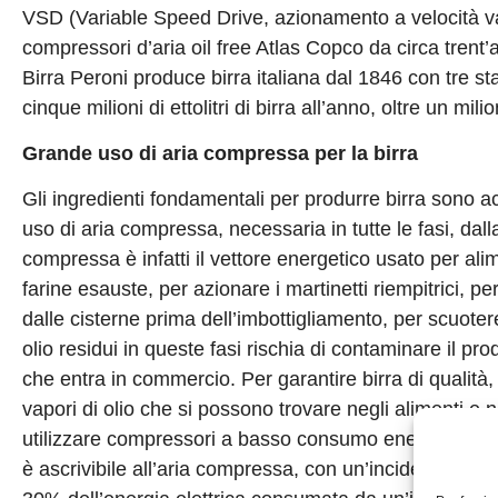
VSD (Variable Speed Drive, azionamento a velocità var
compressori d’aria oil free Atlas Copco da circa trent
Birra Peroni produce birra italiana dal 1846 con tre st
cinque milioni di ettolitri di birra all’anno, oltre un mil
Grande uso di aria compressa per la birra
Gli ingredienti fondamentali per produrre birra sono 
uso di aria compressa, necessaria in tutte le fasi, dall
compressa è infatti il vettore energetico usato per alim
farine esauste, per azionare i martinetti riempitrici, p
dalle cisterne prima dell’imbottigliamento, per scuotere
olio residui in queste fasi rischia di contaminare il pr
che entra in commercio. Per garantire birra di qualità, 
vapori di olio che si possono trovare negli alimenti e
utilizzare compressori a basso consumo energetico è im
è ascrivibile all’aria compressa, con un’incidenza de