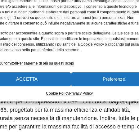
e le migliori esperienze, noi e i nostri partner utilizziamo tecnologie come i cookie p
e e/o accedere alle informazioni del dispositivo. Il consenso a queste tecnologie
 a noi e ai nostri partner di elaborare dati personali come il comportamento durant
e o gli ID univoci su questo sito e di mostrare annunci (non) personalizzati. Non
re o ritirare il consenso può influire negativamente su alcune caratteristiche e funzi
0, quando è stata inserita la prima macchina nei nostri
 sotto per acconsentire a quanto sopra o per fare scelte dettagliate. Le tue scelte s
ager di Birra Peroni, “È stato l’inizio di una partnership 
solamente a questo sito. È possibile modificare le impostazioni in qualsiasi momen
ori, tuttora operativi: uno nel 1994, uno nel 2011 e l’ulti
l ritiro del consenso, utilizzando i pulsanti della Cookie Policy o cliccando sul puls
el consenso nella parte inferiore dello schermo.
compressore ZR 160 VSD+, funziona oggi da 6.000 ore dim
la tenuta della camera di compressione assicurano la sep
6 fornitori
Per saperne di più su questi scopi
ia oil free certificata Classe 0, fondamentale per garantire l
ivo.” “Per Atlas Copco l’aria compressa è una scienza, e
ACCETTA
Preferenze
olando la portata d’aria in uscita in base alle effettive
ficativamente il consumo di energia, i costi e l’impatto
Cookie Policy
Privacy Policy
dotto per i compressori oil-free. “I motori a magneti pe
6, progettati per la massima efficienza e affidabilità,
durata senza necessità di manutenzione. Inoltre, tutte le p
e per garantire la massima facilità di accesso e tempi d