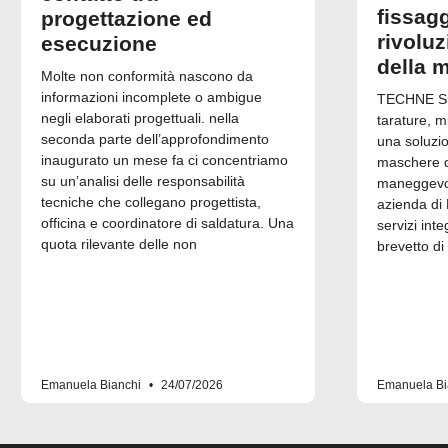
fissagg
progettazione ed
rivolu
esecuzione
della 
Molte non conformità nascono da
informazioni incomplete o ambigue
TECHNE Srl
negli elaborati progettuali. nella
tarature, m
seconda parte dell’approfondimento
una soluzi
inaugurato un mese fa ci concentriamo
maschere di
su un’analisi delle responsabilità
maneggevol
tecniche che collegano progettista,
azienda di 
officina e coordinatore di saldatura. Una
servizi inte
quota rilevante delle non
brevetto di
Emanuela Bianchi
24/07/2026
Emanuela Bi