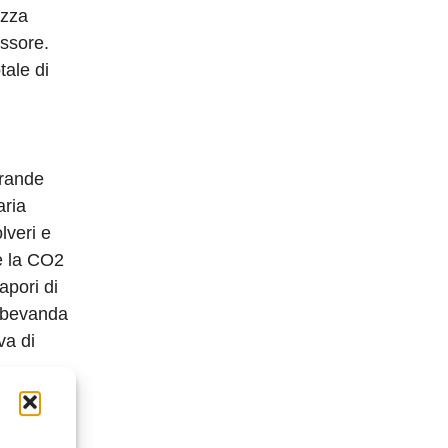
izza
essore.
tale di
grande
aria
lveri e
re la CO2
apori di
la bevanda
va di
lettrici
 del