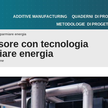
NG
QUADERNI
DI PROGETTAZIONE
TIPS&TRICKS
ADDITIVE MANUFACTURING
QUADERNI
DI PR
METODOLOGIE
DI PROGE
sparmiare energia
ore con tecnologia
iare energia
one