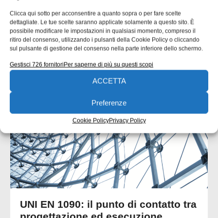
Clicca qui sotto per acconsentire a quanto sopra o per fare scelte
dettagliate. Le tue scelte saranno applicate solamente a questo sito. È
possibile modificare le impostazioni in qualsiasi momento, compreso il
ritiro del consenso, utilizzando i pulsanti della Cookie Policy o cliccando
sul pulsante di gestione del consenso nella parte inferiore dello schermo.
ARTICOLI CORRELATI
Gestisci 726 fornitori
Per saperne di più su questi scopi
ACCETTA
QUADERNI DI PROGETTAZIONE
Preferenze
Cookie Policy
Privacy Policy
UNI EN 1090: il punto di contatto tra
progettazione ed esecuzione