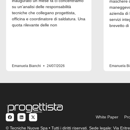
inaugurato un mese fa ci concentriamo
maschere di
su un’analisi delle responsabilità
maneggevol
tecniche che collegano progettista,
azienda di 
officina e coordinatore di saldatura. Una
servizi inte
quota rilevante delle non
brevetto di
Emanuela Bianchi
24/07/2026
Emanuela Bi
White Paper
Pro
© Tecniche Nuove Spa • Tutti i diritti riservati. Sede legale: Via Eri