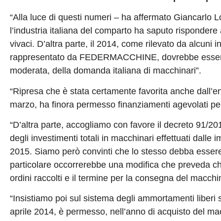
“Alla luce di questi numeri – ha affermato Giancar
l’industria italiana del comparto ha saputo rispondere ai
vivaci. D’altra parte, il 2014, come rilevato da alcuni i
rappresentato da FEDERMACCHINE, dovrebbe essere di
moderata, della domanda italiana di macchinari”.
“Ripresa che è stata certamente favorita anche dall’e
marzo, ha finora permesso finanziamenti agevolati per 1
“D’altra parte, accogliamo con favore il decreto 91/20
degli investimenti totali in macchinari effettuati dal
2015. Siamo però convinti che lo stesso debba essere p
particolare occorrerebbe una modifica che preveda che
ordini raccolti e il termine per la consegna del macch
“Insistiamo poi sul sistema degli ammortamenti liberi 
aprile 2014, è permesso, nell’anno di acquisto del ma