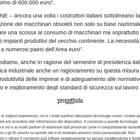
ssimo di 600.000 euro”.
– ancora una volta i costruttori italiani sottolineano la
tuzione dei macchinari obsoleti non solo su base naziona
re una scossa al consumo di macchinari ma soprattutto
mpianti produttivi del vecchio continente. La necessità 
 a numerosi paesi dell’Area euro”.
ediamo, anche in ragione del semestre di presidenza ita
litica industriale anche un ragionamento su questa misura 
roduttività delle imprese e di adeguamento alle normativ
co e miglioramento degli standard di sicurezza sul lavoro
idente di FEDERMACCHINE –
è certamente interessante 
e le migliori esperienze, noi e i nostri partner utilizziamo tecnologie come i cookie p
luppare un intervento capace
di incentivare le PMI a iscr
e e/o accedere alle informazioni del dispositivo. Il consenso a queste tecnologie
rca di base
(oltre a quelle per la ricerca applicata),
iscriv
 a noi e ai nostri partner di elaborare dati personali come il comportamento durant
e o gli ID univoci su questo sito e di mostrare annunci (non) personalizzati. Non
 ammortamento fino al 100% delle spese sostenute nell’ese
re o ritirare il consenso può influire negativamente su alcune caratteristiche e funzi