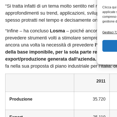
“Si tratta infatti di un tema molto sentito nel nostro set
Clicca qui
applicate 
approfondimenti su trend, applicazioni, sviluppi relativi
compreso i
spesso protratti nel tempo e decisamente onerosi”.
gestione d
“Infine – ha concluso
Losma
– poiché ancora una volt
Gestisci 72
prevedere strumenti volti a stimolare sempre di più le
ancora una volta la necessità di prevedere
l’introdu
della base imponibile, per la sola parte relativa al
export/produzione generata dall’azienda.
La misura
fa nella sua proposta di piano industriale per l’Italia:
2011
Produzione
35.720
Export
25.110