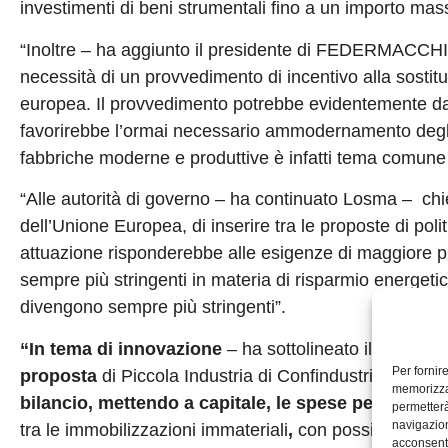
investimenti di beni strumentali fino a un importo ma
“Inoltre – ha aggiunto il presidente di FEDERMACCHINE 
necessità di un provvedimento di incentivo alla sosti
europea. Il provvedimento potrebbe evidentemente da
favorirebbe l’ormai necessario ammodernamento degli i
fabbriche moderne e produttive è infatti tema comune
“Alle autorità di governo – ha continuato Losma – chi
dell’Unione Europea, di inserire tra le proposte di po
attuazione risponderebbe alle esigenze di maggiore p
sempre più stringenti in materia di risparmio energeti
divengono sempre più stringenti”.
“In tema di innovazione
– ha sottolineato il pres
Per fornir
proposta
di Piccola Industria di Confindustria di svi
memorizzar
bilancio, mettendo a capitale, le spese per la rice
permetterà
navigazion
tra le
immobilizzazioni immateriali
,
con possibilità di
acconsenti