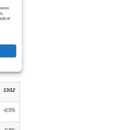
aranno
to,
ntale,
ante di
orre
lineiamo
zione
he giorno
13/12
-0,5%
0,8%