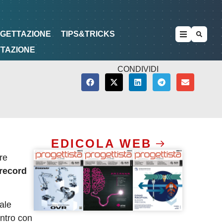
METODOLOGIE
DI PROGETTAZIONE
OGETTAZIONE
TIPS&TRICKS
TTAZIONE
CONDIVIDI
EDICOLA WEB
re
 record
ale
ntro con