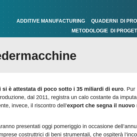
NG
QUADERNI
DI PROGETTAZIONE
TIPS&TRICKS
ADDITIVE MANUFACTURING
QUADERNI
DI PR
METODOLOGIE
DI PROGE
edermacchine
 si è attestata di poco sotto i 35 miliardi di euro
. Pur
produzione, dal 2011, registra un calo costante da imputa
te, invece, il riscontro dell’
export che segna il nuovo
ranno presentati oggi pomeriggio in occasione dell’annu
e costruttrici di beni strumentali, che ospiterà l’inco