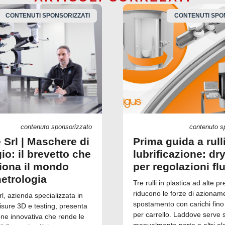
CONTENUTI SPONSORIZZATI
CONTENUTI SPO
contenuto sponsorizzato
contenuto s
 Srl | Maschere di
Prima guida a rull
io: il brevetto che
lubrificazione: dry
ziona il mondo
per regolazioni fl
metrologia
Tre rulli in plastica ad alte pr
riducono le forze di azionam
, azienda specializzata in
spostamento con carichi fino
isure 3D e testing, presenta
per carrello. Laddove serve 
one innovativa che rende le
manualmente porte o altri el