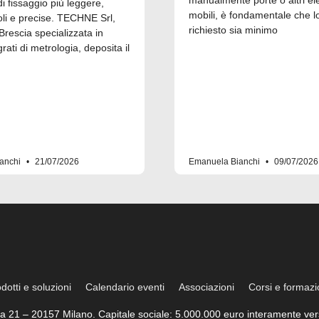
 fissaggio più leggere,
mobili, è fondamentale che l
i e precise. TECHNE Srl,
richiesto sia minimo
Brescia specializzata in
grati di metrologia, deposita il
anchi
21/07/2026
Emanuela Bianchi
09/07/2026
dotti e soluzioni
Calendario eventi
Associazioni
Corsi e formaz
trea 21 – 20157 Milano. Capitale sociale: 5.000.000 euro interamente vers