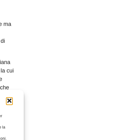
le ma
di
liana
la cui
e
 che
la
er
ivere a
endole
e la
rcizio”.
oni.