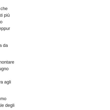
 che
ti più
to
eppur
va da
mmontare
iugno
a agli
rimo
le degli