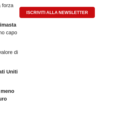
a forza
ISCRIVITI ALLA NEWSLETTER
rimasta
nno capo
alore di
ati Uniti
a meno
uro