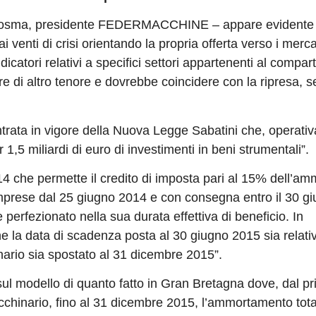
lo Losma, presidente FEDERMACCHINE – appare evidente
 venti di crisi orientando la propria offerta verso i merca
ndicatori relativi a specifici settori appartenenti al compar
 altro tenore e dovrebbe coincidere con la ripresa, s
ntrata in vigore della Nuova Legge Sabatini che, operati
,5 miliardi di euro di investimenti in beni strumentali”.
14 che permette il credito di imposta pari al 15% dell’a
le imprese dal 25 giugno 2014 e con consegna entro il 30 g
erfezionato nella sua durata effettiva di beneficio. In
 la data di scadenza posta al 30 giugno 2015 sia relativ
inario sia spostato al 31 dicembre 2015”.
sul modello di quanto fatto in Gran Bretagna dove, dal p
cchinario, fino al 31 dicembre 2015, l’ammortamento tota