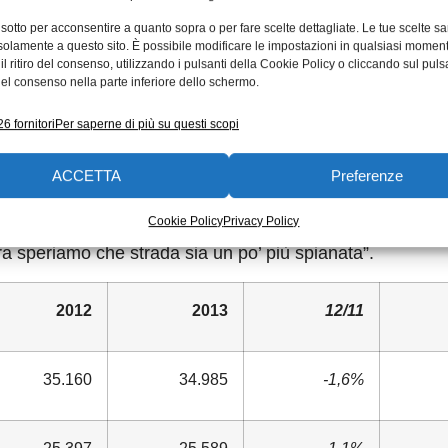
tore ove la ricerca di base si concretizza in studi, analisi,
 sotto per acconsentire a quanto sopra o per fare scelte dettagliate. Le tue scelte s
solamente a questo sito. È possibile modificare le impostazioni in qualsiasi momen
 al nostro settore e ai settori utilizzatori del bene strume
l ritiro del consenso, utilizzando i pulsanti della Cookie Policy o cliccando sul puls
el consenso nella parte inferiore dello schermo.
a è il mercato estero a sostenere le nostre aziende, occ
6 fornitori
Per saperne di più su questi scopi
 imprese a internazionalizzarsi. A questo proposito sotto
zione dell’abbattimento dell’IRAP attraverso una ridu
ACCETTA
Preferenze
 costo del lavoro, per una quota pari al rapporto
Cookie Policy
Privacy Policy
 è stata tra l’altro citata dal viceministro Calenda qualc
 ora speriamo che strada sia un po’ più spianata”.
2012
2013
12/11
35.160
34.985
-1,6%
25.397
25.589
1,1%