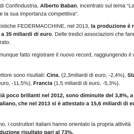
 di Confindustria,
Alberto Baban
, incentrato sul tema “L
 e la sua importanza competitiva”.
 Statistiche FEDERMACCHINE, nel 2013,
la produzione
è 
 a 35 miliardi di euro
. Delle tredici associazioni che fa
rato.
unque fatto registrare il nuovo record, raggiungendo il v
ettore sono risultati:
Cina
, (2,3miliardi di euro, -2,4%),
St
 euro, -11,5%),
Francia
(1,5 miliardi di euro, -5,3%).
ià poco brillanti nel 2012, sono diminuite del 3,8%, 
liano, che nel 2013 si è attestato a 15,6 miliardi di e
i costruttori italiani hanno orientato la propria attività
duzione risultato pari al 73%.