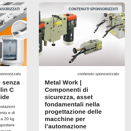
NSORIZZATI
CONTENUTI SPONSORIZZATI
ponsorizzato
contenuto sponsorizzato
i senza
Metal Work |
lin C
Componenti di
uide
sicurezza, asset
fondamentali nella
estazioni
progettazione delle
ento e di
macchine per
 a 20 kg
spostare
l’automazione
ementi