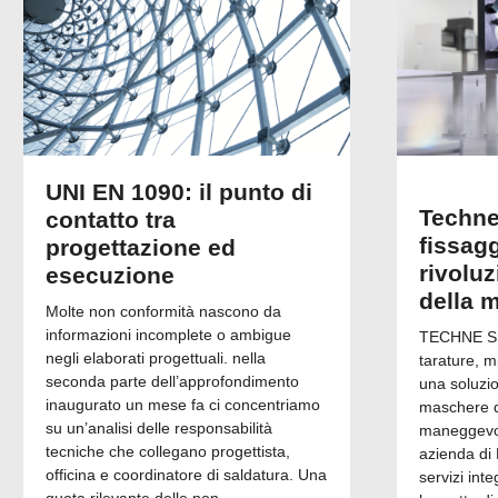
UNI EN 1090: il punto di
Techne
contatto tra
fissagg
progettazione ed
rivolu
esecuzione
della 
Molte non conformità nascono da
informazioni incomplete o ambigue
TECHNE Srl
negli elaborati progettuali. nella
tarature, m
seconda parte dell’approfondimento
una soluzi
inaugurato un mese fa ci concentriamo
maschere di
su un’analisi delle responsabilità
maneggevol
tecniche che collegano progettista,
azienda di 
officina e coordinatore di saldatura. Una
servizi inte