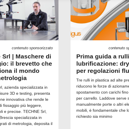
contenuto sponsorizzato
contenuto s
 Srl | Maschere di
Prima guida a rull
io: il brevetto che
lubrificazione: dry
ziona il mondo
per regolazioni fl
metrologia
Tre rulli in plastica ad alte pr
riducono le forze di azionam
, azienda specializzata in
spostamento con carichi fino
isure 3D e testing, presenta
per carrello. Laddove serve 
one innovativa che rende le
manualmente porte o altri el
 fissaggio più leggere,
mobili, è fondamentale che l
i e precise. TECHNE Srl,
richiesto sia minimo
Brescia specializzata in
grati di metrologia, deposita il