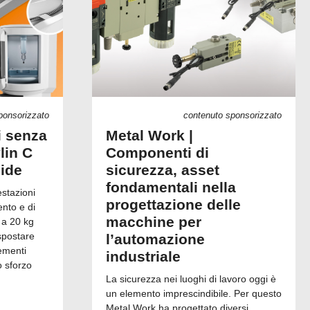
ponsorizzato
contenuto sponsorizzato
i senza
Metal Work |
lin C
Componenti di
uide
sicurezza, asset
fondamentali nella
estazioni
progettazione delle
ento e di
macchine per
 a 20 kg
spostare
l’automazione
ementi
industriale
o sforzo
La sicurezza nei luoghi di lavoro oggi è
un elemento imprescindibile. Per questo
Metal Work ha progettato diversi