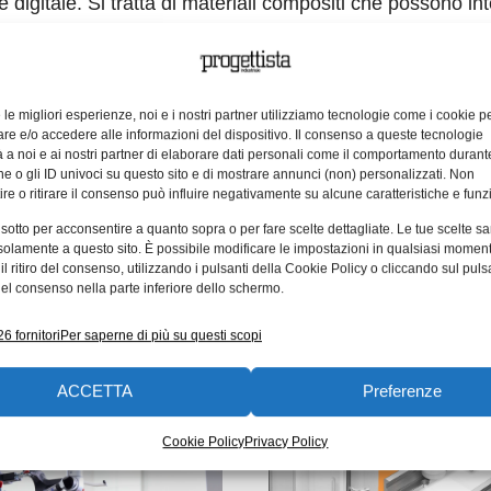
digitale. Si tratta di materiali compositi che possono int
on il suono e più in generale con le onde. Il comportamen
è determinato dalle proprietà delle loro unità costitutive 
lizzati in applicazioni d’avanguardia. Grazie a simulazion
e le migliori esperienze, noi e i nostri partner utilizziamo tecnologie come i cookie p
ui i diversi bit di metamateriali costituiscono byte di metam
e e/o accedere alle informazioni del dispositivo. Il consenso a queste tecnologie
ità via via crescenti. Queste simulazioni possono replic
 a noi e ai nostri partner di elaborare dati personali come il comportamento durant
e o gli ID univoci su questo sito e di mostrare annunci (non) personalizzati. Non
omplessi metamateriali e potrebbero trovare applicazione n
re o ritirare il consenso può influire negativamente su alcune caratteristiche e funzi
 sotto per acconsentire a quanto sopra o per fare scelte dettagliate. Le tue scelte s
solamente a questo sito. È possibile modificare le impostazioni in qualsiasi momen
l ritiro del consenso, utilizzando i pulsanti della Cookie Policy o cliccando sul puls
el consenso nella parte inferiore dello schermo.
6 fornitori
Per saperne di più su questi scopi
ARTICOLI CORRELATI
ACCETTA
Preferenze
CONTENUTI SPONSORIZZATI
CONTENUTI SPO
Cookie Policy
Privacy Policy