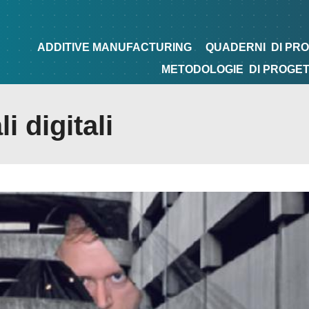
NG
QUADERNI
DI PROGETTAZIONE
TIPS&TRICKS
ADDITIVE MANUFACTURING
QUADERNI
DI PR
METODOLOGIE
DI PROGE
i digitali