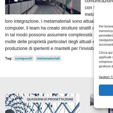
comunicazione 
con la luce, c
metamateriali 
loro integrazione. I metamateriali sono attualmente uti
Per fornir
computer, il team ha creato strutture stratifi cate, in c
memorizzar
In tal modo possono assumere complessità e funzional
permetterà
navigazion
molte delle proprietà particolari degli attuali e più c
acconsenti
produzione di iperlenti e mantelli per l’invisibilità.
Clicca qui
applicate 
Tag:
compositi
metamateriali
compreso i
gestione d
Gestisci 72
QUADERNI DI PROGETTAZIONE